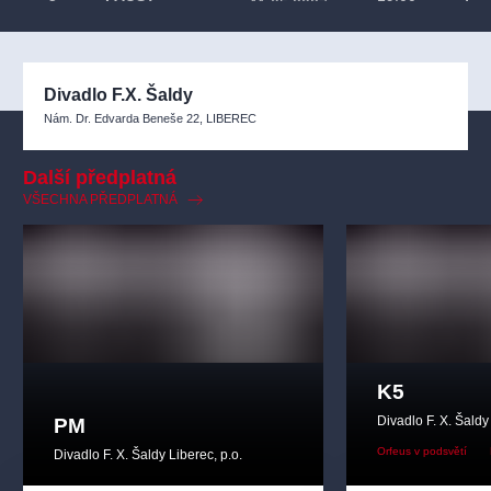
11.05.2027
Divadlo F.X. Šaldy
Nám. Dr. Edvarda Beneše 22, LIBEREC
Další předplatná
VŠECHNA PŘEDPLATNÁ
K5
Divadlo F. X. Šaldy
PM
Orfeus v podsvětí
Divadlo F. X. Šaldy Liberec, p.o.