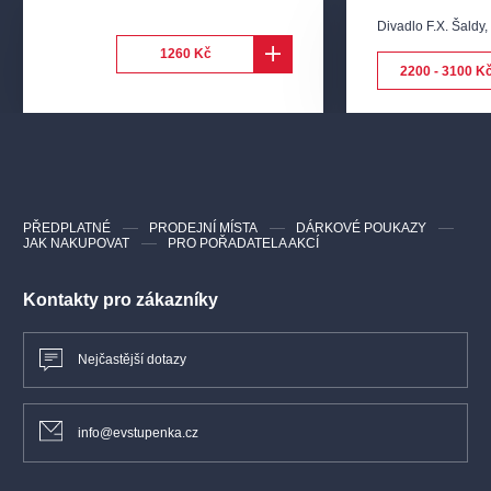
Divadlo F.X. Šaldy
1260 Kč
2200 - 3100 K
PŘEDPLATNÉ
PRODEJNÍ MÍSTA
DÁRKOVÉ POUKAZY
JAK NAKUPOVAT
PRO POŘADATELA AKCÍ
Kontakty pro zákazníky
Nejčastější dotazy
info@evstupenka.cz