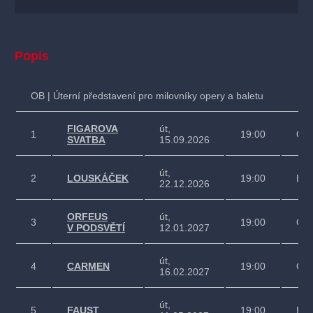
Popis
OB | Úterní představení pro milovníky opery a baletu
FIGAROVA
út,
1
19:00
Ope
SVATBA
15.09.2026
út,
2
LOUSKÁČEK
19:00
Bal
22.12.2026
ORFEUS
út,
3
19:00
Ope
V PODSVĚTÍ
12.01.2027
út,
4
CARMEN
19:00
Ope
16.02.2027
út,
5
FAUST
19:00
Bal