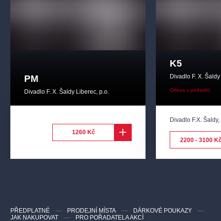
K5
Divadlo F. X. Šaldy
PM
Orfeus v podsvětí
Divadlo F. X. Šaldy Liberec, p.o.
Divadlo F.X. Šaldy
1260 Kč
2200 - 3100 K
PŘEDPLATNÉ
PRODEJNÍ MÍSTA
DÁRKOVÉ POUKAZY
JAK NAKUPOVAT
PRO POŘADATELA AKCÍ