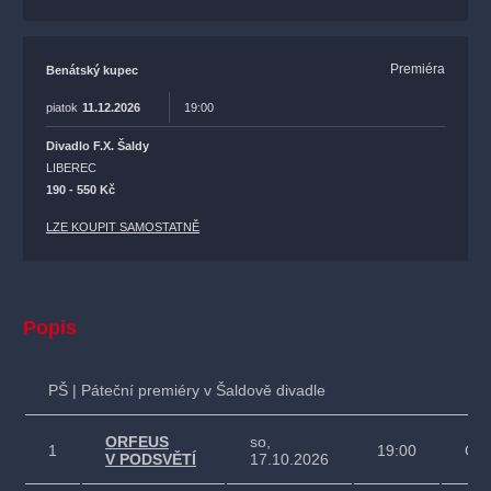
Premiéra
Benátský kupec
piatok
11.12.2026
19:00
Divadlo F.X. Šaldy
LIBEREC
190 - 550 Kč
LZE KOUPIT SAMOSTATNĚ
Popis
PŠ | Páteční premiéry v Šaldově divadle
ORFEUS
so,
1
19:00
Ope
V PODSVĚTÍ
17.10.2026