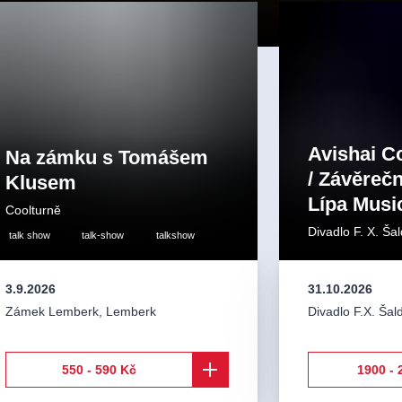
Avishai C
Na zámku s Tomášem
/ Závěrečn
Klusem
Lípa Musi
Coolturně
Divadlo F. X. Šal
talk show
talk-show
talkshow
3.9.2026
31.10.2026
Zámek Lemberk
,
Lemberk
Divadlo F.X. Šal
550 - 590 Kč
1900 - 