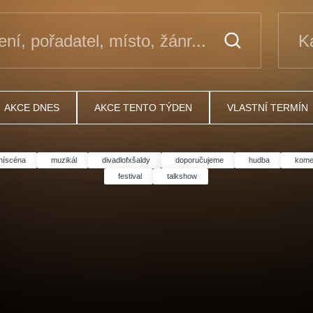
ní, pořadatel, místo, žánr...
K
AKCE DNES
AKCE TENTO TÝDEN
VLASTNÍ TERMÍN
tníscéna
muzikál
divadlofxšaldy
doporučujeme
hudba
kome
festival
talkshow