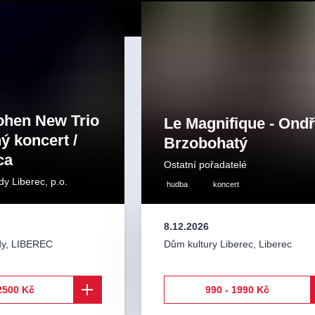
ohen New Trio
Le Magnifique - Ondř
ý koncert /
Brzobohatý
ca
Ostatní pořadatelé
dy Liberec, p.o.
hudba
koncert
8.12.2026
dy
,
LIBEREC
Dům kultury Liberec
,
Liberec
2500 Kč
990 - 1990 Kč