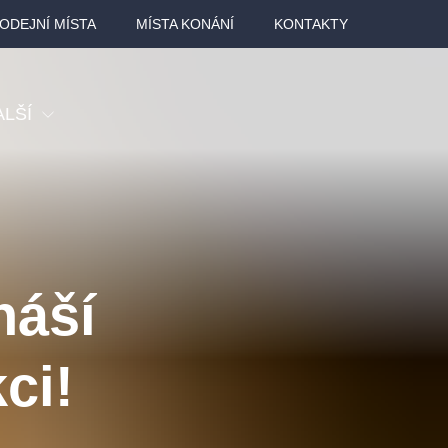
ODEJNÍ MÍSTA
MÍSTA KONÁNÍ
KONTAKTY
ALŠÍ
tival
tatní
ohlídky
náší
dělávací
ci!
adlofxšaldy