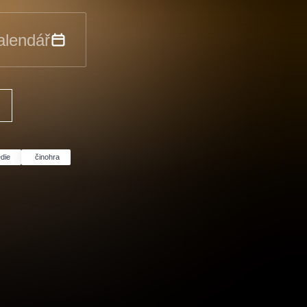
alendář
die
činohra