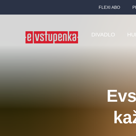
FLEXI ABO
P
DIVADLO
HU
Ostatní hledají
Evs
Nejnavštěvovanější
ka
divadlo
premiéra
zámeklemberk
doporučuj