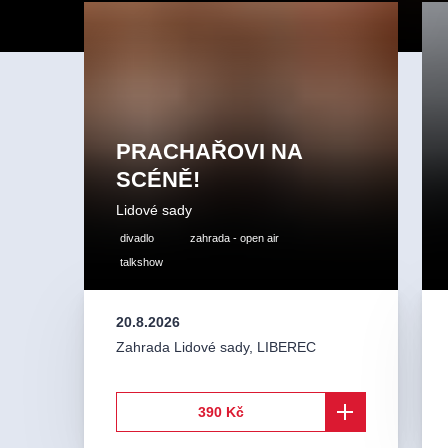
PRACHAŘOVI NA
SCÉNĚ!
Lidové sady
divadlo
zahrada - open air
talkshow
20.8.2026
Zahrada Lidové sady
,
LIBEREC
390 Kč