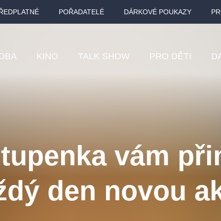
ŘEDPLATNÉ
POŘADATELÉ
DÁRKOVÉ POUKAZY
PR
DBA
KINO
TALK SHOW
PRO DĚTI
D
Fes
Os
Pr
tupenka vám při
Vz
ždý den novou ak
klasickáhudba
letníscéna
filmováhudba
muzikál
div
eme
dfxs