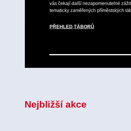
vás čekají další nezapomenutelné zážit
tematicky zaměřených příměstských tá
PŘEHLED TÁBORŮ
Nejbližší akce