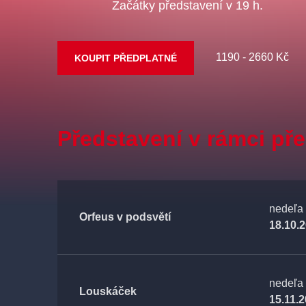
Začátky představení v 19 h.
1190 - 2660 Kč
KOUPIT PŘEDPLATNÉ
Představení v rámci př
nedeľa
Orfeus v podsvětí
18.10.
nedeľa
Louskáček
15.11.