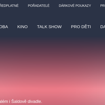
ŘEDPLATNÉ
POŘADATELÉ
DÁRKOVÉ POUKAZY
PR
DBA
KINO
TALK SHOW
PRO DĚTI
D
Fes
Os
Pr
Vz
klasickáhudba
letníscéna
filmováhudba
muzikál
div
eme
dfxs
lém i Šaldově divadle.