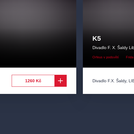
K5
Divadlo F. X. Šaldy Li
Orfeus v podsvětí
Frida
Divadlo F.X. Šaldy
,
LI
1260 Kč