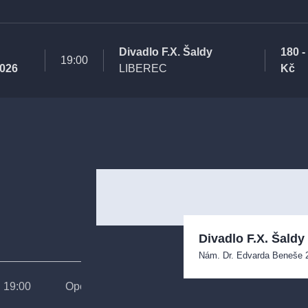
Divadlo F.X. Šaldy
180 -
19:00
2026
LIBEREC
Kč
Divadlo F.X. Šaldy
Nám. Dr. Edvarda Beneše
19:00
Opera
ŠD