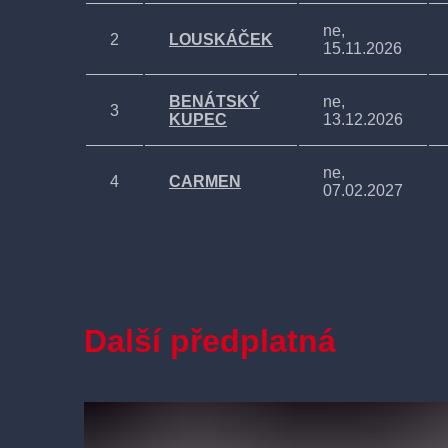
ne,
2
LOUSKÁČEK
15.11.2026
BENÁTSKÝ
ne,
3
KUPEC
13.12.2026
ne,
4
CARMEN
07.02.2027
OBCHODNÍK
ne,
5
S DEŠTĚM
21.03.2027
ne,
6
FAUST
Další předplatná
25.04.2027
ŠUMAŘ NA
ne,
7
STŘEŠE
06.06.2027