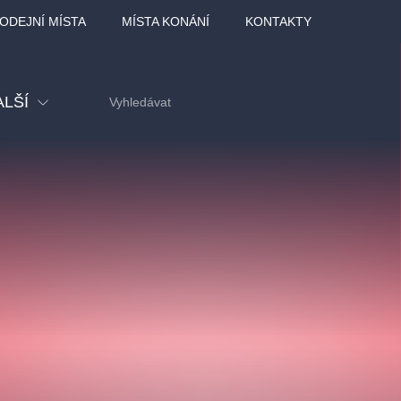
ODEJNÍ MÍSTA
MÍSTA KONÁNÍ
KONTAKTY
ALŠÍ
tival
tatní
ohlídky
dělávací
adlofxšaldy