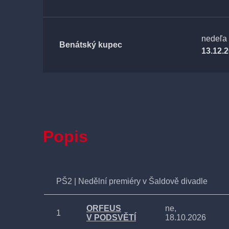
nedeľa
Benátský kupec
13.12.
Popis
PŠ2 | Nedělní premiéry v Šaldově divadle
ORFEUS
ne,
1
V PODSVĚTÍ
18.10.2026