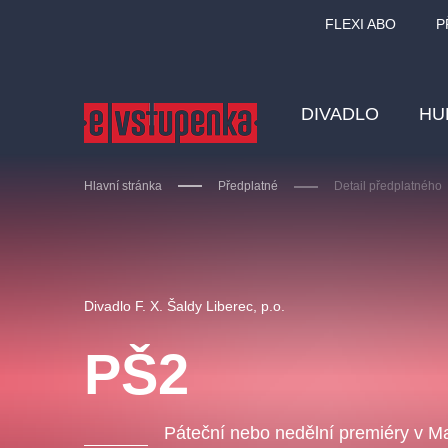
FLEXI ABO
P
DIVADLO
HU
Hlavní stránka
Předplatné
Detail předplatného
Ostatní hledají
Divadlo F. X. Šaldy Liberec, p.o.
Nejnavštěvovanější
PŠ2
divadlo
premiéra
zámeklemberk
doporučuj
Páteční nebo nedělní premiéry v Ma