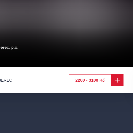
berec, p.o.
BEREC
2200 - 3100 Kč