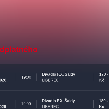
edplatného
Divadlo F.X. Šaldy
170 -
19:00
2026
LIBEREC
Kč
Divadlo F.X. Šaldy
180 -
19:00
2026
LIBEREC
Kč