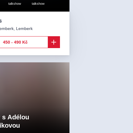
talkshow
talkshow
6
emberk
,
Lemberk
450 - 490 Kč
 s Adélou
íkovou