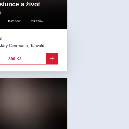
 slunce a život
ě
talkshow
talkshow
6
 Járy Cimrmana
,
Tanvald
390 Kč