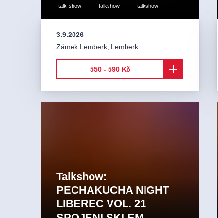
talk-show
talkshow
talkshow
3.9.2026
Zámek Lemberk
,
Lemberk
550 - 590 Kč
Talkshow:
PECHAKUCHA NIGHT
LIBEREC VOL. 21
SPOJENI SKLEM