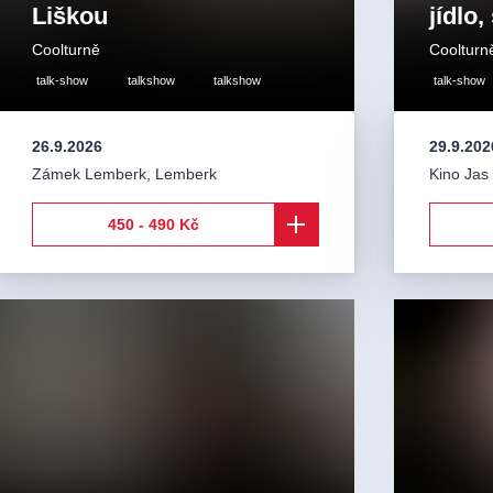
Liškou
jídlo,
Coolturně
Coolturn
talk-show
talkshow
talkshow
talk-show
26.9.2026
29.9.202
Zámek Lemberk
,
Lemberk
Kino Jas
450 - 490 Kč