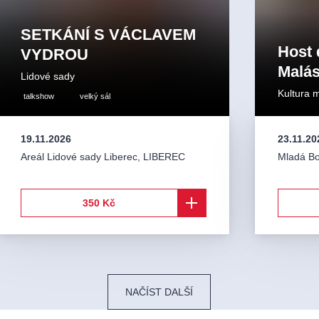
SETKÁNÍ S VÁCLAVEM
Host 
VYDROU
Malá
Lidové sady
Kultura 
talkshow
velký sál
19.11.2026
23.11.20
Areál Lidové sady Liberec
,
LIBEREC
Mladá Bo
350 Kč
NAČÍST DALŠÍ