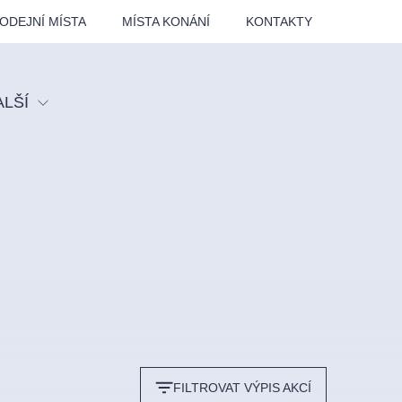
ODEJNÍ MÍSTA
MÍSTA KONÁNÍ
KONTAKTY
ALŠÍ
tival
tatní
ohlídky
dělávací
adlofxšaldy
FILTROVAT VÝPIS AKCÍ