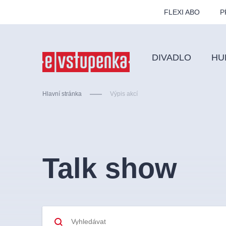
FLEXI ABO
P
DIVADLO
HU
Hlavní stránka
Výpis akcí
Ostatní hledají
Talk show
Nejnavštěvovanější
divadlo
premiéra
zámeklemberk
doporučuj