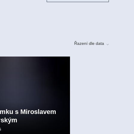
Řazení dle data
ámku s Miroslavem
rským
ě