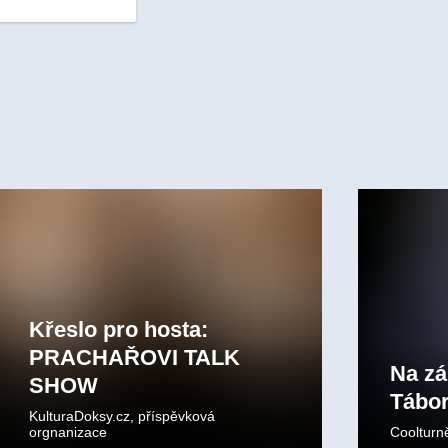
Křeslo pro hosta:
PRACHAŘOVI TALK
Na z
SHOW
Tábo
KulturaDoksy.cz, příspěvková
orgnanizace
Coolturn