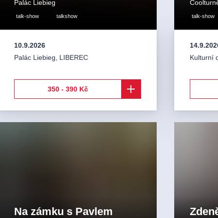
Palác Liebieg
Coolturn
talk-show
talkshow
talk-show
10.9.2026
14.9.202
Palác Liebieg
,
LIBEREC
Kulturní 
350 - 390 Kč
Na zámku s Pavlem
Zdeně