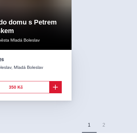
do domu s Petrem
skem
města Mladá Boleslav
26
leslav
,
Mladá Boleslav
350 Kč
1
2