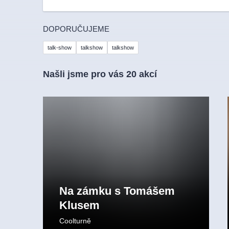
DOPORUČUJEME
talk-show
talkshow
talkshow
Našli jsme pro vás 20 akcí
Na zámku s Tomášem
Klusem
Coolturně