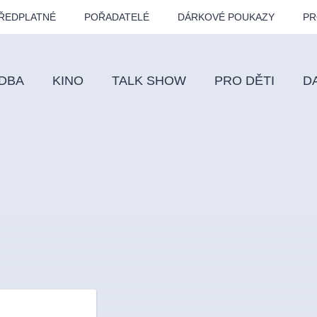
ŘEDPLATNÉ
POŘADATELÉ
DÁRKOVÉ POUKAZY
PR
DBA
KINO
TALK SHOW
PRO DĚTI
D
Fes
Os
Pr
Vz
klasickáhudba
letníscéna
filmováhudba
muzikál
div
eme
dfxs