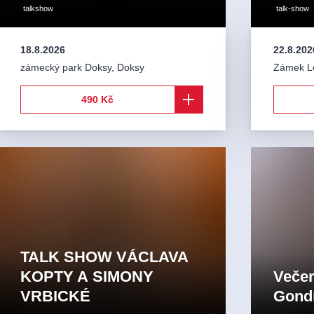
talkshow
talk-show
18.8.2026
22.8.202
zámecký park Doksy
,
Doksy
Zámek L
490 Kč
TALK SHOW VÁCLAVA
KOPTY A SIMONY
Večer
VRBICKÉ
Gond