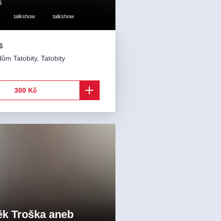
ě
talkshow
talkshow
6
dům Tatobity
,
Tatobity
300 Kč
k Troška aneb