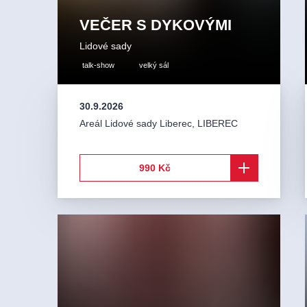
VEČER S DYKOVÝMI
Lidové sady
talk-show
velký sál
30.9.2026
Areál Lidové sady Liberec
,
LIBEREC
990 Kč