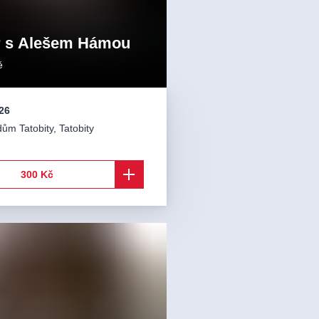
r s Alešem Hámou
ě
26
dům Tatobity
,
Tatobity
300 Kč