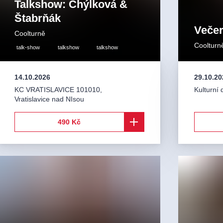
Talkshow: Chýlková &
Štabrňák
Veče
Coolturně
Coolturn
talk-show
talkshow
talkshow
14.10.2026
29.10.20
KC VRATISLAVICE 101010
,
Kulturní 
Vratislavice nad NIsou
490 Kč