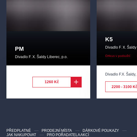
K5
Divadlo F. X. Šaldy
PM
Orfeus v podsvětí
Divadlo F. X. Šaldy Liberec, p.o.
Divadlo F.X. Šaldy
1260 Kč
2200 - 3100 K
PŘEDPLATNÉ
PRODEJNÍ MÍSTA
DÁRKOVÉ POUKAZY
JAK NAKUPOVAT
PRO POŘADATELA AKCÍ