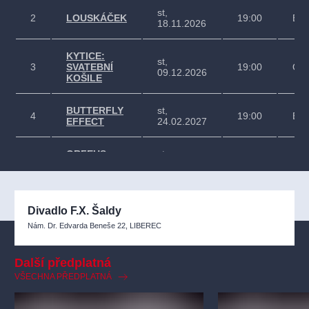
st,
2
LOUSKÁČEK
19:00
Bal
18.11.2026
KYTICE:
st,
3
SVATEBNÍ
19:00
Ope
09.12.2026
KOŠILE
BUTTERFLY
st,
4
19:00
Bal
EFFECT
24.02.2027
ORFEUS
st,
5
19:00
Ope
V PODSVĚTÍ
05.05.2027
Divadlo F.X. Šaldy
Nám. Dr. Edvarda Beneše 22, LIBEREC
Další předplatná
VŠECHNA PŘEDPLATNÁ