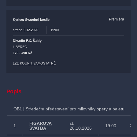
Premiéra
Kytice: Svatební košile
streda
9.12.2026
19:00
Divadlo F.X. Šaldy
LIBEREC
170 - 490 Kč
LZE KOUPIT SAMOSTATNĚ
Popis
OB1 | Středeční představení pro milovníky opery a baletu
FIGAROVA
st,
1
19:00
Ope
SVATBA
28.10.2026