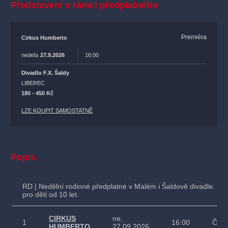
Představení v rámci předplatného
Premiéra
Cirkus Humberto
nedeľa
27.9.2026
16:00
Divadlo F.X. Šaldy
LIBEREC
180 - 450 Kč
LZE KOUPIT SAMOSTATNĚ
Popis
RD | Nedělní rodinné předplatné v Malém i Šaldově divadle. D
pro děti od 10 let.
CIRKUS
ne,
1
16:00
Čino
HUMBERTO
27.09.2026