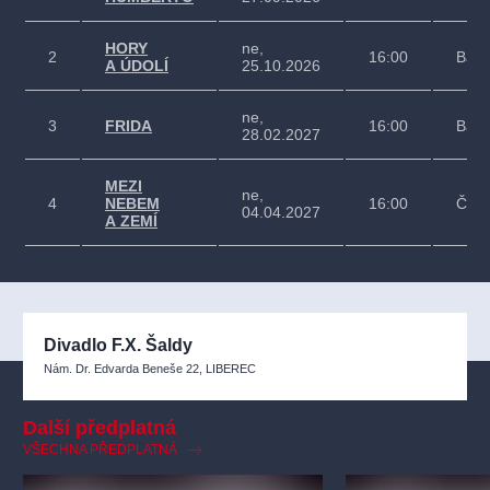
HORY
ne,
2
16:00
Bale
A ÚDOLÍ
25.10.2026
ne,
3
FRIDA
16:00
Bale
28.02.2027
MEZI
ne,
4
NEBEM
16:00
Čino
04.04.2027
A ZEMÍ
Divadlo F.X. Šaldy
Nám. Dr. Edvarda Beneše 22, LIBEREC
Další předplatná
VŠECHNA PŘEDPLATNÁ