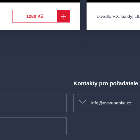
Divadlo F.X. Šaldy
,
LI
1260 Kč
Kontakty pro pořadatele
info@evstupenka.cz