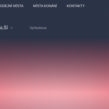
ODEJNÍ MÍSTA
MÍSTA KONÁNÍ
KONTAKTY
ALŠÍ
tival
tatní
ohlídky
dělávací
adlofxšaldy