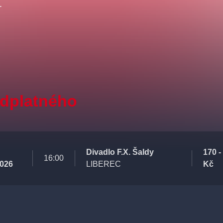
.
edplatného
Divadlo F.X. Šaldy
170 -
16:00
2026
LIBEREC
Kč