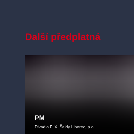
Další předplatná
PM
Divadlo F. X. Šaldy Liberec, p.o.