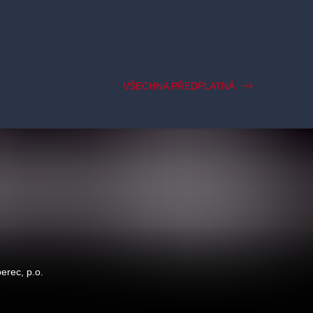
VŠECHNA PŘEDPLATNÁ
berec, p.o.