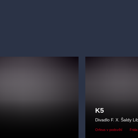
K5
Divadlo F. X. Šaldy Li
Orfeus v podsvětí
Frida