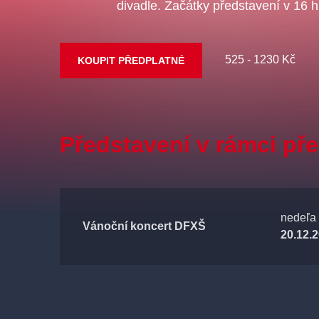
divadle. Začátky představení v 16 h
525 - 1230 Kč
KOUPIT PŘEDPLATNÉ
Představení v rámci př
nedeľa
Vánoční koncert DFXŠ
20.12.