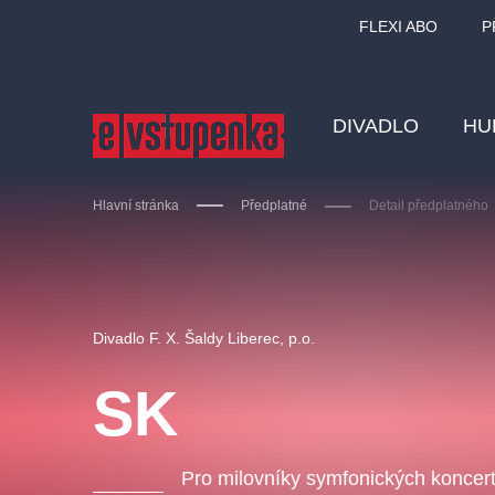
FLEXI ABO
P
DIVADLO
HU
Hlavní stránka
Předplatné
Detail předplatného
Ostatní hledají
Divadlo F. X. Šaldy Liberec, p.o.
Nejnavštěvovanější
SK
divadlo
premiéra
zámeklemberk
doporučuj
Pro milovníky symfonických koncer