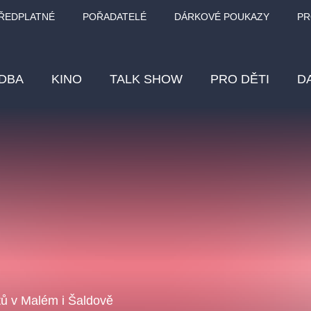
ŘEDPLATNÉ
POŘADATELÉ
DÁRKOVÉ POUKAZY
PR
DBA
KINO
TALK SHOW
PRO DĚTI
D
Fes
Os
Pr
Vz
klasickáhudba
letníscéna
filmováhudba
muzikál
div
eme
dfxs
tů v Malém i Šaldově