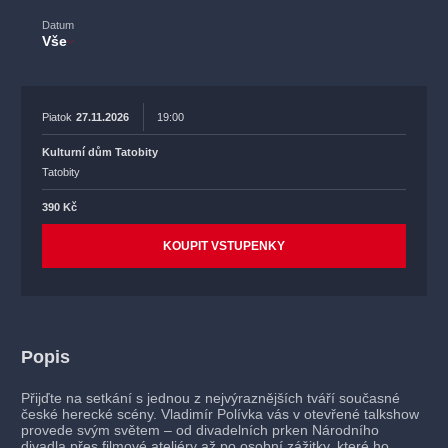
Datum
Vše
Piatok
27.11.2026
19:00
Kulturní dům Tatobity
Tatobity
390 Kč
KOUPIT VSTUPENKY
Popis
Přijďte na setkání s jednou z nejvýraznějších tváří současné
české herecké scény. Vladimír Polívka vás v otevřené talkshow
provede svým světem – od divadelních prken Národního
divadla přes filmové ateliéry až po osobní zážitky, které ho