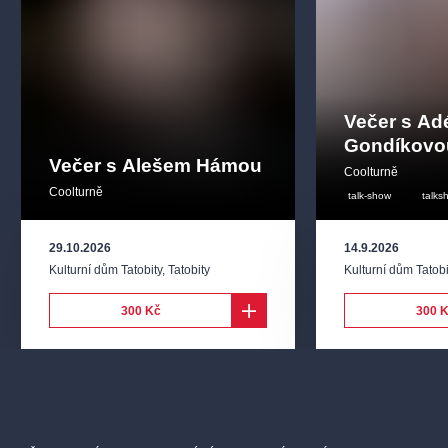
Večer s Ad
Gondíkovo
Večer s Alešem Hámou
Coolturně
Coolturně
talk-show
talks
29.10.2026
14.9.2026
Kulturní dům Tatobity
,
Tatobity
Kulturní dům Tatobi
300 Kč
300 