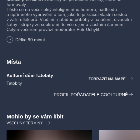
formovaly.
Těšte se na večer plný inteligentního humoru, nadhledu
a upřímného vyprávění o tom, jaké to je kráčet vlastní cestou
v záři reflektorů. Vladimír nabídne příběhy z natáčení, divadelní
šatny i střípky ze soukromí, to vše s jemu vlastním šarmem.
Celým večerem provází moderátor Petr Uchytil.
Délka
90
minut
Místa
Kulturní dům Tatobity
ZOBRAZIT NA MAPĚ
Tatobity
PROFIL POŘADATELE COOLTURNĚ
Mohlo by se vám líbit
VŠECHNY TERMÍNY