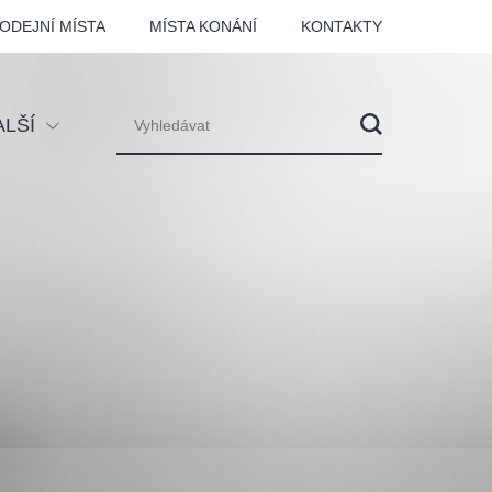
ODEJNÍ MÍSTA
MÍSTA KONÁNÍ
KONTAKTY
ALŠÍ
tival
tatní
ohlídky
dělávací
adlofxšaldy