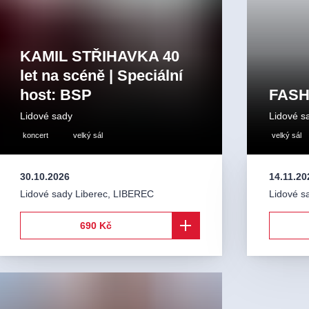
KAMIL STŘIHAVKA 40
let na scéně | Speciální
host: BSP
FASH
Lidové sady
Lidové s
koncert
velký sál
velký sál
30.10.2026
14.11.20
Lidové sady Liberec
,
LIBEREC
Lidové s
690 Kč