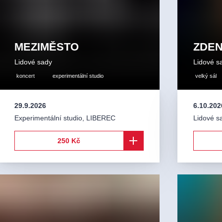
MEZIMĚSTO
ZDEN
Lidové sady
Lidové s
koncert
experimentální studio
velký sál
29.9.2026
6.10.202
Experimentální studio
,
LIBEREC
Lidové s
250 Kč