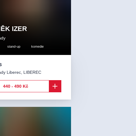
ĚK IZER
ady
stand-up
komedie
6
ady Liberec
,
LIBEREC
440 - 490 Kč