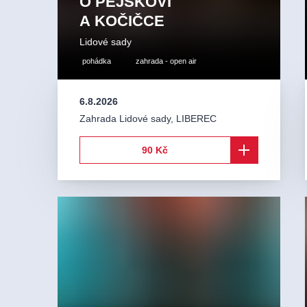
O PEJSKOVI
A KOČIČCE
Lidové sady
pohádka
zahrada - open air
6.8.2026
Zahrada Lidové sady
,
LIBEREC
90 Kč