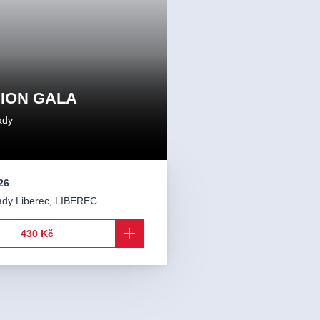
ION GALA
ady
26
ady Liberec
,
LIBEREC
430 Kč