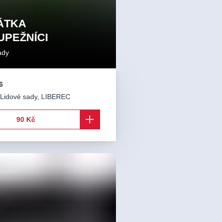
ÁTKA
UPEŽNÍCI
ady
6
Lidové sady
,
LIBEREC
90 Kč