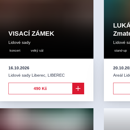
LUKÁ
VISACÍ ZÁMEK
Zmat
Lidové sady
Lidové s
koncert
velký sál
stand-up
16.10.2026
20.10.20
Lidové sady Liberec
,
LIBEREC
Areál Li
490 Kč