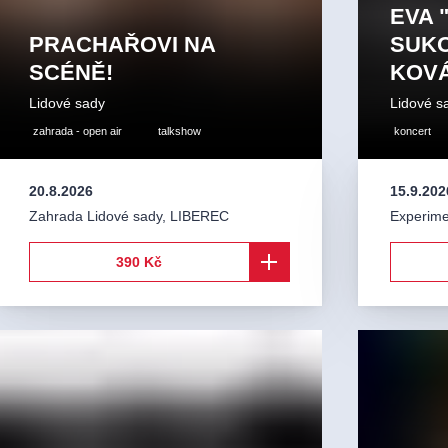
EVA 
PRACHAŘOVI NA
SUKO
SCÉNĚ!
KOV
Lidové sady
Lidové s
zahrada - open air
talkshow
koncert
20.8.2026
15.9.202
Zahrada Lidové sady
,
LIBEREC
Experime
390 Kč