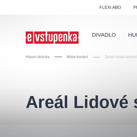
FLEXI ABO
P
DIVADLO
HU
Hlavní stránka
Místa konání
Detail místa konání
Ostatní hledají
Areál Lidové 
Nejnavštěvovanější
divadlo
premiéra
zámeklemberk
doporučuj