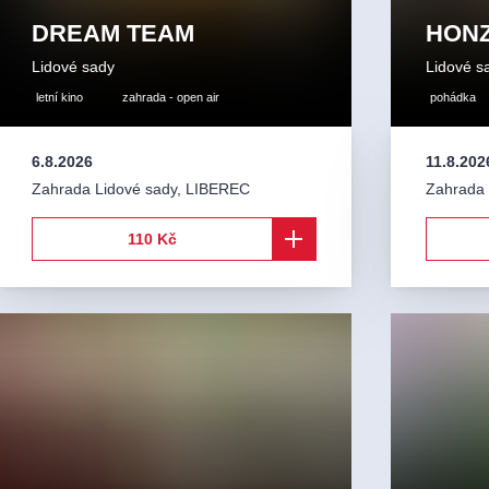
DREAM TEAM
HONZ
Lidové sady
Lidové s
letní kino
zahrada - open air
pohádka
6.8.2026
11.8.202
Zahrada Lidové sady
,
LIBEREC
Zahrada 
110 Kč