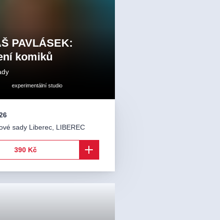
Š PAVLÁSEK:
ení komiků
ady
experimentální studio
26
dové sady Liberec
,
LIBEREC
390 Kč