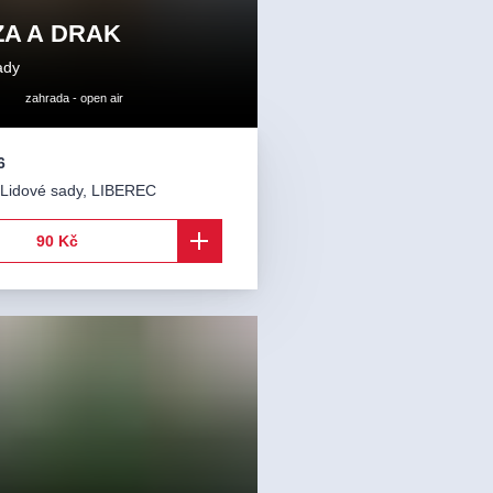
A A DRAK
ady
zahrada - open air
6
Lidové sady
,
LIBEREC
90 Kč