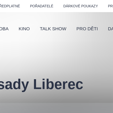
ŘEDPLATNÉ
POŘADATELÉ
DÁRKOVÉ POUKAZY
PR
DBA
KINO
TALK SHOW
PRO DĚTI
D
Fes
Os
Pr
Vz
sady Liberec
klasickáhudba
letníscéna
filmováhudba
muzikál
div
eme
dfxs