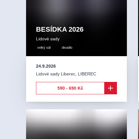
BESÍDKA 2026
Lidové sady
velký sál
divadlo
24.9.2026
Lidové sady Liberec
,
LIBEREC
590 - 690 Kč