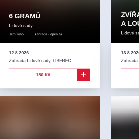
ZVÍŘ
6 GRAMŮ
A LO
Lidové sady
Lidové s
letní kino
zahrada - open air
12.8.2026
13.8.202
Zahrada Lidové sady
,
LIBEREC
Zahrada 
150 Kč