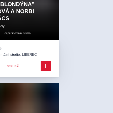
"BLONDÝNA"
VÁ A NORBI
ÁCS
ady
experimentální studio
6
ntální studio
,
LIBEREC
250 Kč