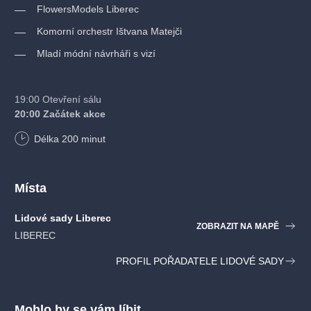
FlowersModels Liberec
Komorní orchestr Ištvana Matejči
Mladí módní návrháři s vizí
19:00 Otevření sálu
20:00 Začátek akce
Délka
200
minut
Místa
Lidové sady Liberec
ZOBRAZIT NA MAPĚ
LIBEREC
PROFIL POŘADATELE LIDOVÉ SADY
Mohlo by se vám líbit