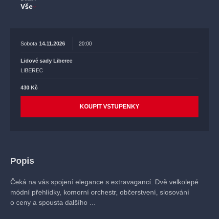
Vše
Sobota
14.11.2026
20:00
Lidové sady Liberec
LIBEREC
430 Kč
KOUPIT VSTUPENKY
Popis
Čeká na vás spojení elegance s extravagancí. Dvě velkolepé
módní přehlídky, komorní orchestr, občerstvení, slosování
o ceny a spousta dalšího ...