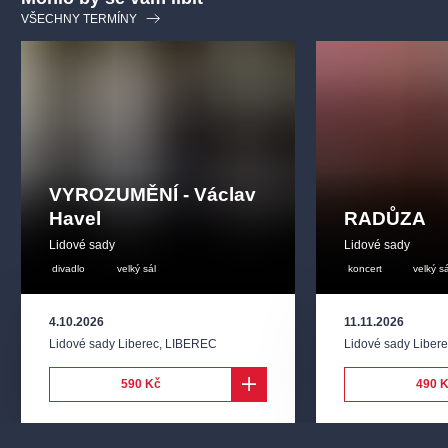
VŠECHNY TERMÍNY
VYROZUMĚNÍ - Václav
Havel
RADŮZA
Lidové sady
Lidové sady
divadlo
velký sál
koncert
velký sá
4.10.2026
11.11.2026
Lidové sady Liberec
,
LIBEREC
Lidové sady Liber
590 Kč
490 