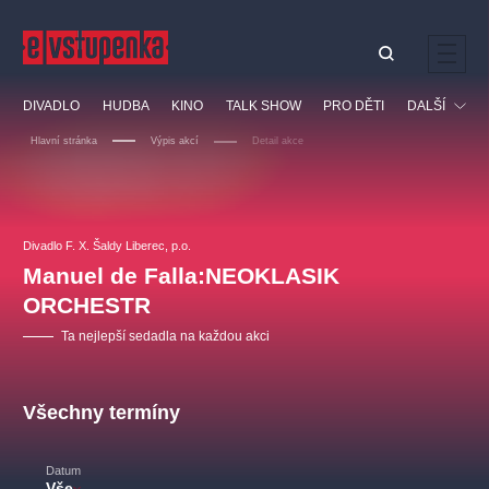
Ostatní hledají
DIVADLO
HUDBA
KINO
TALK SHOW
PRO DĚTI
DALŠÍ
Nejnavštěvovanější
Hlavní stránka
Výpis akcí
Detail akce
divadlo
premiéra
klasickáhudba
letníscéna
Festival
filmováhudba
muzikál
divadlofxšaldy
zámeklemberk
Ostatní
Prohlídky
doporučujeme
dfxs
Divadlo F. X. Šaldy Liberec, p.o.
Manuel de Falla:NEOKLASIK
Vzdělávací
ORCHESTR
Ta nejlepší sedadla na každou akci
Všechny termíny
Datum
Vše