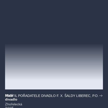
Malé
PROFIL POŘADATELE DIVADLO F. X. ŠALDY LIBEREC, P.O.
divadlo
Zhořelecká
344/5,