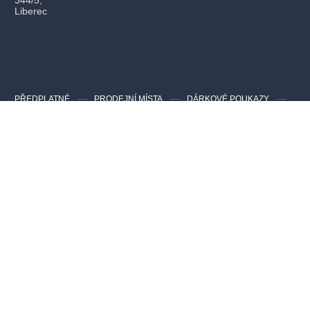
Liberec
PŘEDPLATNÉ
PRODEJNÍ MÍSTA
DÁRKOVÉ POUKAZY
JAK NAKUPOVAT
PRO POŘADATELA AKCÍ
Kontakty pro zákazníky
Nejčastější dotazy
info@evstupenka.cz
Kontakty pro pořadatele a agentury