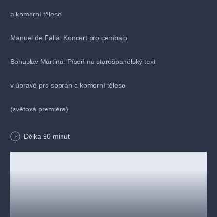
a komorní těleso
Manuel de Falla: Koncert pro cembalo
Bohuslav Martinů: Píseň na starošpanělský text
v úpravě pro soprán a komorní těleso
(světová premiéra)
Manuel de Falla (arr. Ladislav Horák): Siete canciones
Délka
90
minut
populares españolas (v úpravě pro soprán a akordeon)
Gorka Hermosa: Iberijská suita pro akordeon
a smyčcový orchestr
Ondřej Kukal: Akordino