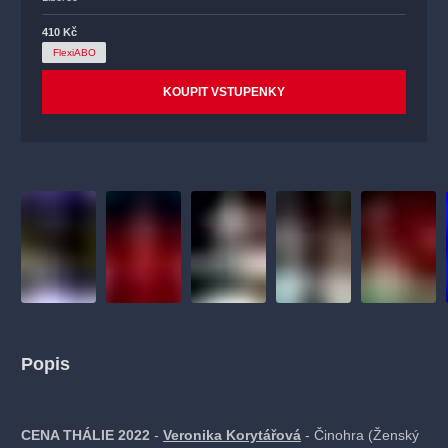
410 Kč
FlexiABO
KOUPIT VSTUPENKY
Popis
CENA THÁLIE 2022
-
Veronika Korytářová
- Činohra (Ženský