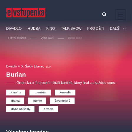
Ostatní hledají
DIVADLO
HUDBA
KINO
TALK SHOW
PRO DĚTI
DALŠÍ
Nejnavštěvovanější
Hlavní stránka
Výpis akcí
Detail akce
divadlo
premiéra
klasickáhudba
letníscéna
Festival
filmováhudba
muzikál
divadlofxšaldy
zámeklemberk
Ostatní
Prohlídky
doporučujeme
dfxs
Divadlo F. X. Šaldy Liberec, p.o.
Burian
Vzdělávací
Groteska o libereckém králi komiků, který hrál za každou cenu.
činohra
premiéra
komedie
drama
humor
životopisné
divadlofxšaldy
divadlo