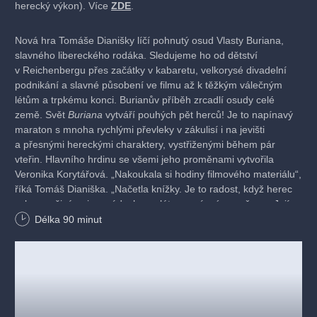
herecký výkon). Více
ZDE
.
Nová hra Tomáše Dianišky líčí pohnutý osud Vlasty Buriana,
slavného libereckého rodáka. Sledujeme ho od dětství
v Reichenbergu přes začátky v kabaretu, velkorysé divadelní
podnikání a slavné působení ve filmu až k těžkým válečným
létům a trpkému konci. Burianův příběh zrcadlí osudy celé
země. Svět
Buriana
vytváří pouhých pět herců! Je to napínavý
maraton s mnoha rychlými převleky v zákulisí i na jevišti
a přesnými hereckými charaktery, vystřiženými během pár
vteřin. Hlavního hrdinu se všemi jeho proměnami vytvořila
Veronika Korytářová. „Nakoukala si hodiny filmového materiálu“,
říká Tomáš Dianiška. „Načetla knížky. Je to radost, když herec
vyleze režisérovi po zádech a vzlétne správným směrem. Její
výkon je strhující.“
Délka
90
minut
Veronika Korytářová
nenadchla jen režiséra a liberecké
publikum, ale také odbornou veřejnost. Její
Burian
již sklidil