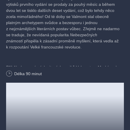
výtisků prvního vydání se prodaly za pouhý měsíc a během
dvou let se tisklo dalších deset vydání, což bylo tehdy něco
zcela mimořádného! Od té doby se Valmont stal obecně
platným archetypem svůdce a bezesporu i jednou
z nejznámějších literárních postav vůbec. Zřejmě ne nadarmo
se traduje, že nevídaná popularita
Nebezpečných
známostí
přispěla k zásadní proměně myšlení, která vedla až
k rozpoutání Velké francouzské revoluce.
Příběh dvou známých citových cyniků Valmonta a Markýzy de
Merteuil byl mnohokrát zpracován v divadle, rozhlase i filmu.
Délka
90
minut
Jejich sázka, že Valmont svede nepřístupnou paní de Tourvel,
zpočátku působí jako lehkovážná hra s city. Podobně jako
„zasvěcování“ nevinné Cecilie. Pro nás mají ale všechny tři
hlavní postavy nečekaně společné jedno: věří, že jich se láska
nikdy nemůže dotknout. Tato zpupnost má téměř antickou
dramatickou sílu a všechny tři „neporazitelné“ hrdiny svede
k tomu, že svým rozhodováním sami sebe zničí.