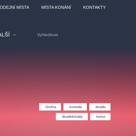
ODEJNÍ MÍSTA
MÍSTA KONÁNÍ
KONTAKTY
ALŠÍ
tival
tatní
ohlídky
dělávací
činohra
komedie
divadlo
adlofxšaldy
divadlofxšaldy
humor