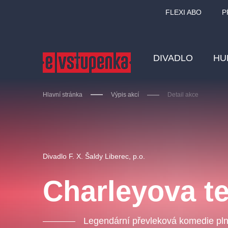
FLEXI ABO
P
DIVADLO
HU
Hlavní stránka
Výpis akcí
Detail akce
Ostatní hledají
Divadlo F. X. Šaldy Liberec, p.o.
Nejnavštěvovanější
Charleyova te
divadlo
premiéra
zámeklemberk
doporučuj
Legendární převleková komedie pl