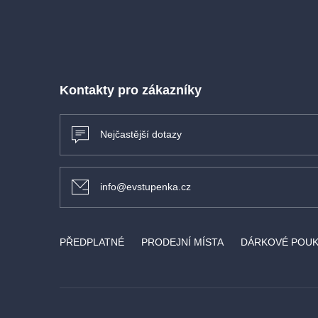
nadčasovost i životnost a věříme, že se to vše potvr
inscenaci, kterou režijně připraví šéfka uměleckéh
DFXŠ Kateřina Dušková.
Kontakty pro zákazníky
Nejčastější dotazy
info@evstupenka.cz
PŘEDPLATNÉ
PRODEJNÍ MÍSTA
DÁRKOVÉ POU