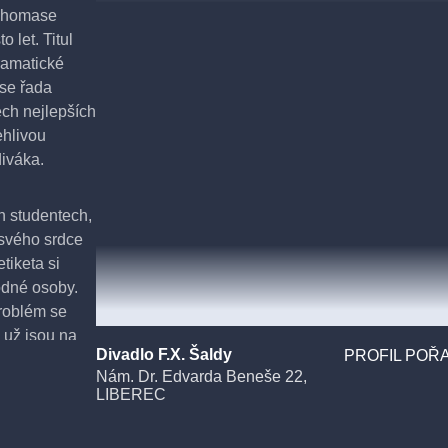
 Thomase
 let. Titul
dramatické
 se řada
ěch nejlepších
ehlivou
diváka.
h studentech,
 svého srdce
tiketa si
odné osoby.
problém se
 už jsou na
Divadlo F.X. Šaldy
PROFIL POŘA
í a drobných
Nám. Dr. Edvarda Beneše 22,
 situací, jež
LIBEREC
avit až do
okázal svou