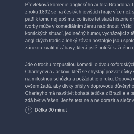
Převleková komedie anglického autora Brandona
z roku 1892 se na českých jevištích hraje více než sto
patří k tomu nejlepšímu, co tisíce let stará historie 
tvorby může v komediálním žánru nabídnout. Vršící
komických situací, jedinečný humor, vycházející z t
anglických tradic a lehký závan nostalgie jsou spol
zárukou kvalitní zábavy, která jistě potěší každého 
Jde o trochu rozpustilou komedii o dvou oxfordskýc
Charleyovi a Jackovi, kteří se chystají pozvat dívky
na milostnou schůzku a požádat je o ruku. Dobová e
ovšem žádá, aby dívky přišly v doprovodu důvěryh
Charleyho má navštívit bohatá tetička z Brazílie a 
zdá být vyřešen. Jenže teta ne a ne dorazit a slečny
cestě. Začíná bizarní kolotoč záměn, nedorozuměn
Délka
90
minut
podvodů, který vyústí v nepřebernou spleť komických
jdou za hranici uvěřitelnosti a nepřestávají diváka b
samotného konce. Thomasův text již mnohokrát pr