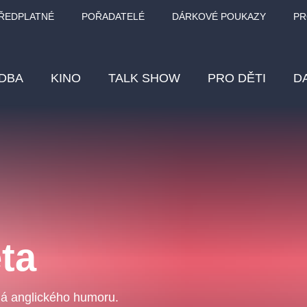
ŘEDPLATNÉ
POŘADATELÉ
DÁRKOVÉ POUKAZY
PR
DBA
KINO
TALK SHOW
PRO DĚTI
D
Fes
Os
Pr
Vz
ta
klasickáhudba
letníscéna
filmováhudba
muzikál
div
eme
dfxs
ná anglického humoru.