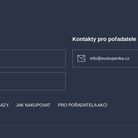
dí v naší nové
o souboru
Kontakty pro pořadatele
info@evstupenka.cz
KAZY
JAK NAKUPOVAT
PRO POŘADATELA AKCÍ