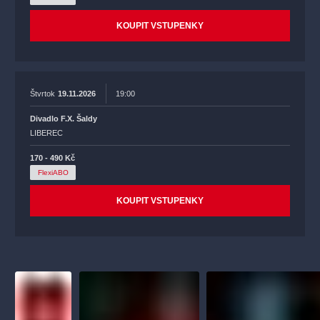
KOUPIT VSTUPENKY
Štvrtok
19.11.2026
19:00
Divadlo F.X. Šaldy
LIBEREC
170 - 490 Kč
FlexiABO
KOUPIT VSTUPENKY