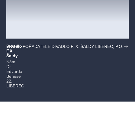
Divadlo
PROFIL POŘADATELE DIVADLO F. X. ŠALDY LIBEREC, P.O.
F.X.
Šaldy
Nám.
Dr.
Edvarda
Beneše
22,
LIBEREC
Ukázka představení