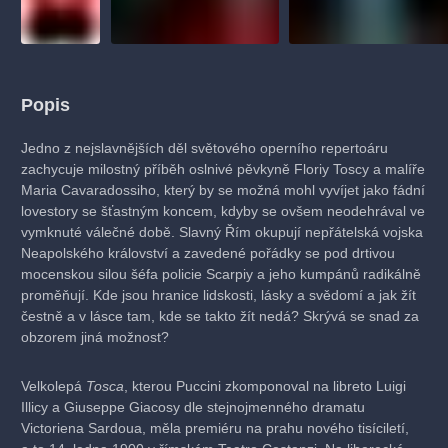
Popis
Jedno z nejslavnějších děl světového operního repertoáru
zachycuje milostný příběh oslnivé pěvkyně Floriy Toscy a malíře
Maria Cavaradossiho, který by se možná mohl vyvíjet jako fádní
lovestory se šťastným koncem, kdyby se ovšem neodehrával ve
vymknuté válečné době. Slavný Řím okupují nepřátelská vojska
Neapolského království a zavedené pořádky se pod drtivou
mocenskou silou šéfa policie Scarpiy a jeho kumpánů radikálně
proměňují. Kde jsou hranice lidskosti, lásky a svědomí a jak žít
čestně a v lásce tam, kde se takto žít nedá? Skrývá se snad za
obzorem jiná možnost?
Velkolepá
Tosca
, kterou Puccini zkomponoval na libreto Luigi
Illicy a Giuseppe Giacosy dle stejnojmenného dramatu
Victoriena Sardoua, měla premiéru na prahu nového tisíciletí,