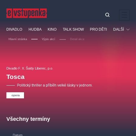
Ostatní hledají
DIVADLO
HUDBA
KINO
TALK SHOW
PRO DĚTI
DALŠÍ
Nejnavštěvovanější
Hlavní stránka
Výpis akcí
Detail akce
divadlo
premiéra
klasickáhudba
letníscéna
Festival
filmováhudba
muzikál
divadlofxšaldy
zámeklemberk
Ostatní
Prohlídky
doporučujeme
dfxs
Divadlo F. X. Šaldy Liberec, p.o.
Tosca
Vzdělávací
Politický thriller a příběh velké lásky v jednom.
opera
Všechny termíny
Datum