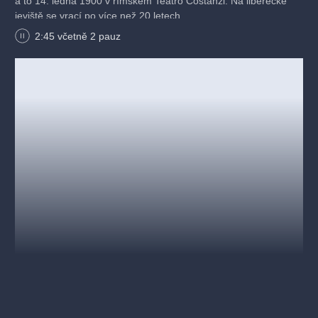
a to 14. ledna 1900 v římském Teatro Costanzi. Na liberecké
jeviště se vrací po více než 20 letech.
2:45 včetně 2 pauz
V inscenaci jsou použity kouřové efekty a zazní v ní
výstřely.