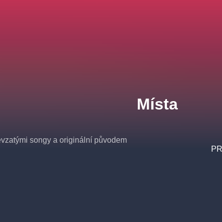
Místa
evzatými songy a originální původem
PR