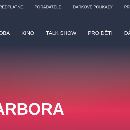
ŘEDPLATNÉ
POŘADATELÉ
DÁRKOVÉ POUKAZY
PR
DBA
KINO
TALK SHOW
PRO DĚTI
D
Fes
Os
Pr
Vz
BARBORA
klasickáhudba
letníscéna
filmováhudba
muzikál
div
eme
dfxs