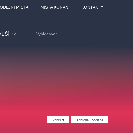
ODEJNÍ MÍSTA
MÍSTA KONÁNÍ
KONTAKTY
ALŠÍ
tival
tatní
ohlídky
dělávací
adlofxšaldy
koncert
zahrada - open air