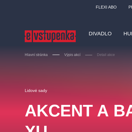
FLEXI ABO
P
DIVADLO
HU
Hlavní stránka
Výpis akcí
Detail akce
Ostatní hledají
Lidové sady
Nejnavštěvovanější
AKCENT A 
divadlo
premiéra
zámeklemberk
doporučuj
XU