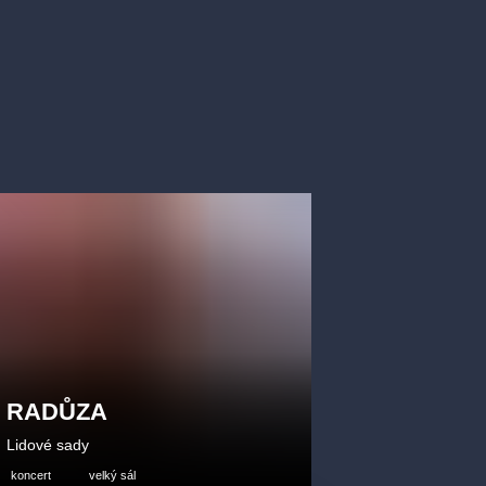
RADŮZA
Lidové sady
koncert
velký sál