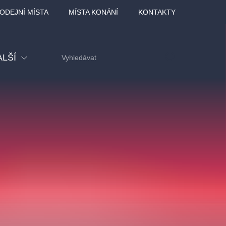
ODEJNÍ MÍSTA
MÍSTA KONÁNÍ
KONTAKTY
ALŠÍ
tival
tatní
ohlídky
dělávací
adlofxšaldy