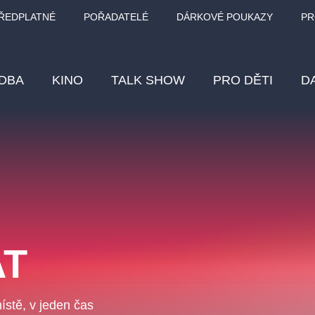
ŘEDPLATNÉ
POŘADATELÉ
DÁRKOVÉ POUKAZY
PR
DBA
KINO
TALK SHOW
PRO DĚTI
D
Fes
Os
Pr
Vz
AT
klasickáhudba
letníscéna
filmováhudba
muzikál
div
eme
dfxs
ístě, v jeden čas