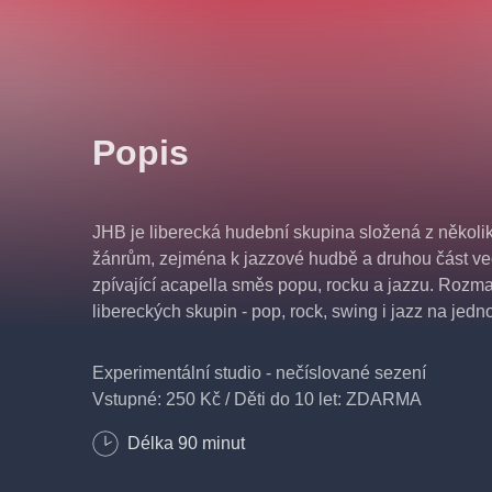
Popis
JHB je liberecká hudební skupina složená z několika
žánrům, zejména k jazzové hudbě a druhou část veče
zpívající acapella směs popu, rocku a jazzu. Rozm
libereckých skupin - pop, rock, swing i jazz na jedn
Experimentální studio - nečíslované sezení
Vstupné: 250 Kč / Děti do 10 let: ZDARMA
Délka
90
minut