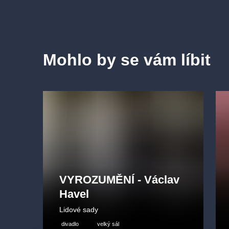
Mohlo by se vám líbit
VYROZUMĚNÍ - Václav
Havel
Lidové sady
divadlo
velký sál