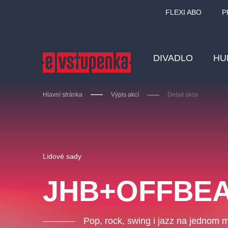
FLEXI ABO
P
DIVADLO
HU
Hlavní stránka
Výpis akcí
Detail akce
Ostatní hledají
Lidové sady
Nejnavštěvovanější
JHB+OFFBE
divadlo
premiéra
zámeklemberk
doporučuj
Pop, rock, swing i jazz na jednom m