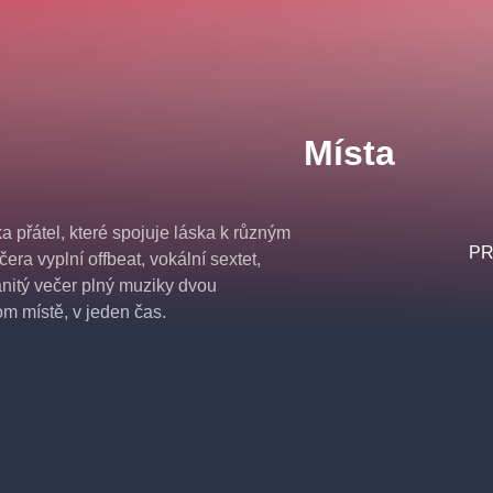
Místa
 přátel, které spojuje láska k různým
PR
ra vyplní offbeat, vokální sextet,
anitý večer plný muziky dvou
om místě, v jeden čas.