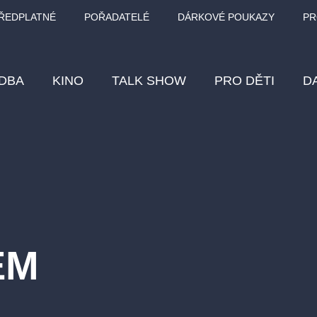
ŘEDPLATNÉ
POŘADATELÉ
DÁRKOVÉ POUKAZY
PR
DBA
KINO
TALK SHOW
PRO DĚTI
D
Fes
Os
Pr
Vz
ÉM
klasickáhudba
letníscéna
filmováhudba
muzikál
div
eme
dfxs