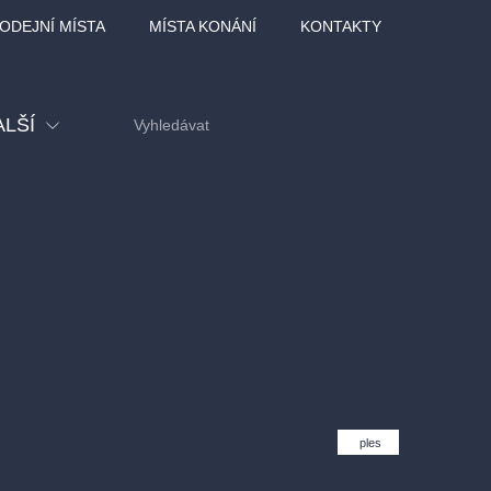
ODEJNÍ MÍSTA
MÍSTA KONÁNÍ
KONTAKTY
ALŠÍ
tival
tatní
ohlídky
dělávací
adlofxšaldy
ples