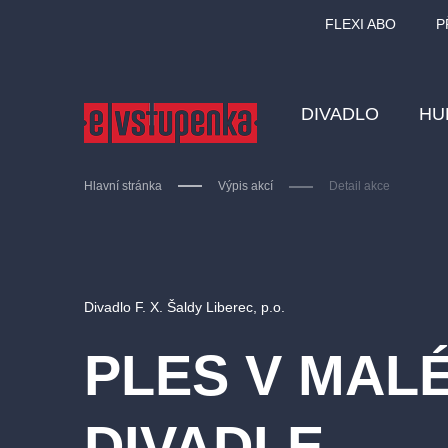
FLEXI ABO
P
DIVADLO
HU
Hlavní stránka
Výpis akcí
Detail akce
Ostatní hledají
Divadlo F. X. Šaldy Liberec, p.o.
Nejnavštěvovanější
PLES V MAL
divadlo
premiéra
zámeklemberk
doporučuj
DIVADLE