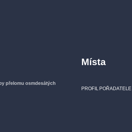
Místa
oby přelomu osmdesátých
PROFIL POŘADATELE D