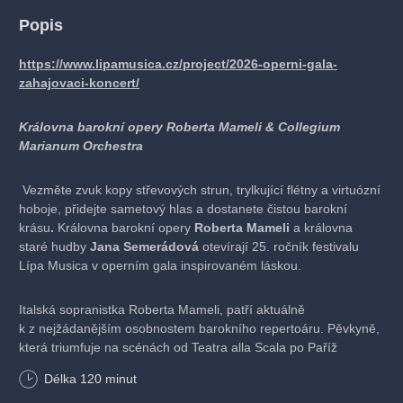
Popis
https://www.lipamusica.cz/project/2026-operni-gala-
zahajovaci-koncert/
Královna barokní opery Roberta Mameli & Collegium
Marianum Orchestra
Vezměte zvuk kopy střevových strun, trylkující flétny a virtuózní
hoboje, přidejte sametový hlas a dostanete čistou barokní
krásu
.
Královna barokní opery
Roberta Mameli
a královna
staré hudby
Jana Semerádová
otevírají 25. ročník festivalu
Lípa Musica v operním gala inspirovaném láskou.
Italská sopranistka Roberta Mameli, patří aktuálně
k z nejžádanějším osobnostem barokního repertoáru. Pěvkyně,
která triumfuje na scénách od Teatra alla Scala po Paříž
a Tokio, přiváží do divadla F. X. Šaldy svůj nezaměnitelný hlas,
Délka
120
minut
ohromující rozsah a dramatickou sílu, která dojímá publikum po