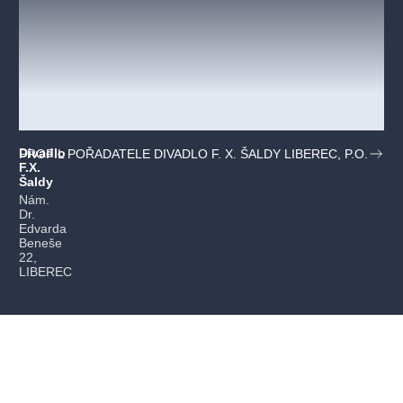
Divadlo
PROFIL POŘADATELE DIVADLO F. X. ŠALDY LIBEREC, P.O.
F.X.
Šaldy
Nám.
Dr.
Edvarda
Beneše
22,
LIBEREC
PŘEDPLATNÉ
PRODEJNÍ MÍSTA
DÁRKOVÉ POUKAZY
JAK NAKUPOVAT
PRO POŘADATELA AKCÍ