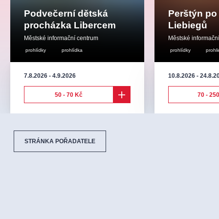
Podvečerní dětská
Perštýn po
procházka Libercem
Liebiegů
Městské informační centrum
Městské informačn
prohlídky
prohlídka
prohlídky
prohl
7.8.2026
-
4.9.2026
10.8.2026
-
24.8.2
50 - 70 Kč
70 - 25
STRÁNKA POŘADATELE