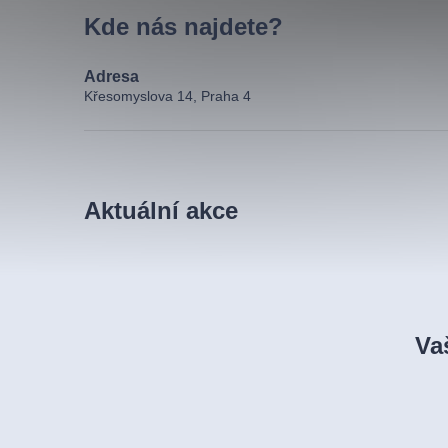
Kde nás najdete?
Adresa
Křesomyslova 14, Praha 4
Aktuální akce
Va