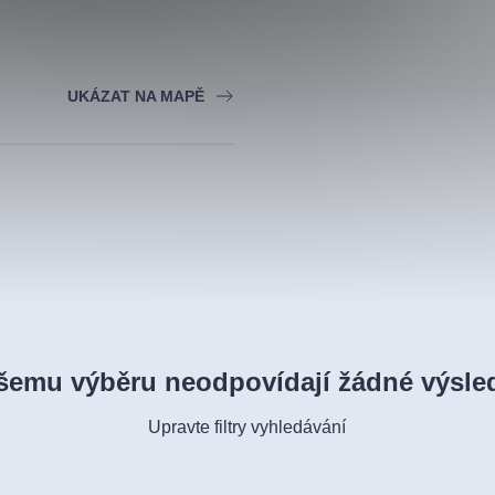
UKÁZAT NA MAPĚ
šemu výběru neodpovídají žádné výsle
Upravte filtry vyhledávání