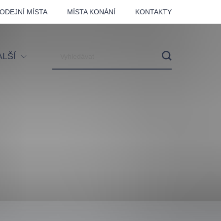
ODEJNÍ MÍSTA
MÍSTA KONÁNÍ
KONTAKTY
ALŠÍ
tival
tatní
ohlídky
dělávací
adlofxšaldy