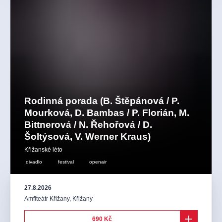
Rodinná porada (B. Štěpánová / P.
Mourková, D. Bambas / P. Florián, M.
Bittnerová / N. Řehořová / D.
Šoltýsová, V. Werner Kraus)
Křižanské léto
divadlo
festival
openair
27.8.2026
Amfiteátr Křižany
,
Křižany
690 Kč