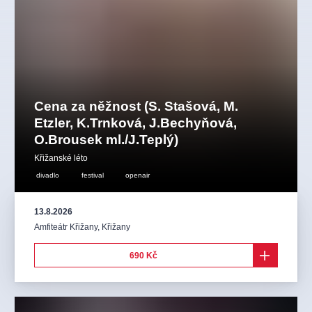
Cena za něžnost (S. Stašová, M.
Etzler, K.Trnková, J.Bechyňová,
O.Brousek ml./J.Teplý)
Křižanské léto
divadlo
festival
openair
13.8.2026
Amfiteátr Křižany
,
Křižany
690 Kč