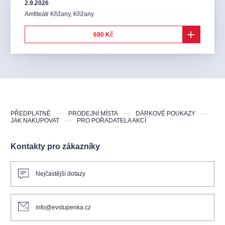
2.9.2026
Amfiteátr Křižany
,
Křižany
690 Kč
PŘEDPLATNÉ
PRODEJNÍ MÍSTA
DÁRKOVÉ POUKAZY
JAK NAKUPOVAT
PRO POŘADATELA AKCÍ
Kontakty pro zákazníky
Nejčastější dotazy
info@evstupenka.cz