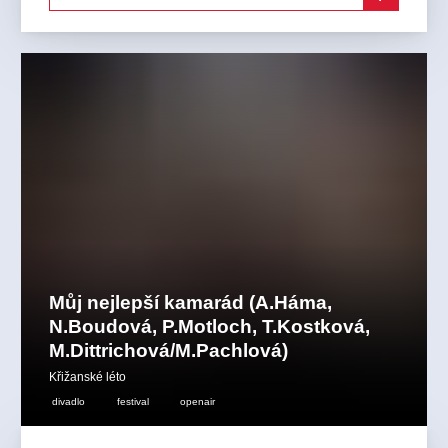
Můj nejlepší kamarád (A.Háma,
N.Boudová, P.Motloch, T.Kostková,
M.Dittrichová/M.Pachlová)
Křižanské léto
divadlo
festival
openair