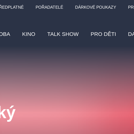
ŘEDPLATNÉ
POŘADATELÉ
DÁRKOVÉ POUKAZY
PR
DBA
KINO
TALK SHOW
PRO DĚTI
D
Fes
Os
Pr
Vz
ký
klasickáhudba
letníscéna
filmováhudba
muzikál
div
eme
dfxs