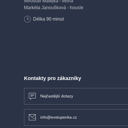
Miroslav Matějka - flétna
Markéta Janoušková - housle
Gudni Emilsson (GER) - dirigent
Délka
90
minut
vstupné 390Kč
Kontakty pro zákazníky
Nejčastější dotazy
info@evstupenka.cz