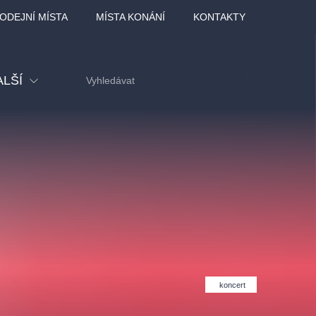
ODEJNÍ MÍSTA
MÍSTA KONÁNÍ
KONTAKTY
ALŠÍ
tival
tatní
ohlídky
dělávací
adlofxšaldy
koncert