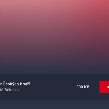
r Českých bratří
390 Kč
K
dá Boleslav