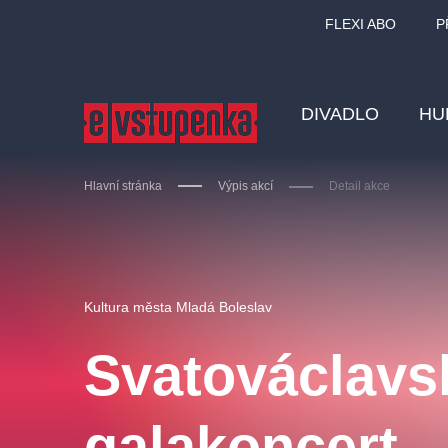
FLEXI ABO
P
DIVADLO
HU
Hlavní stránka
Výpis akcí
Detail akce
Ostatní hledají
Kultura města Mladá Boleslav
Nejnavštěvovanější
Svatováclavs
divadlo
premiéra
zámeklemberk
doporučuj
galakoncert