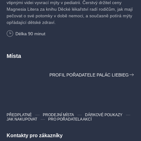
vtipnými videi vyvrací mýty v pediatrii. Čerstvý držitel ceny
Magnesia Litera za knihu Děcké lékařství radí rodičům, jak mají
pečovat o své potomky v době nemoci, a současně potírá mýty
opřádající dětské zdraví.
Délka
90
minut
Místa
PROFIL POŘADATELE PALÁC LIEBIEG
PŘEDPLATNÉ
PRODEJNÍ MÍSTA
DÁRKOVÉ POUKAZY
JAK NAKUPOVAT
PRO POŘADATELA AKCÍ
Kontakty pro zákazníky