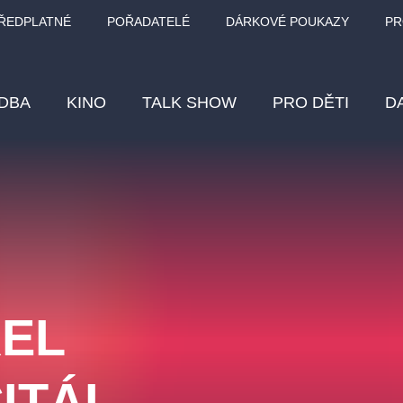
ŘEDPLATNÉ
POŘADATELÉ
DÁRKOVÉ POUKAZY
PR
DBA
KINO
TALK SHOW
PRO DĚTI
D
Fes
Os
Pr
Vz
REL
klasickáhudba
letníscéna
filmováhudba
muzikál
div
eme
dfxs
CITÁL