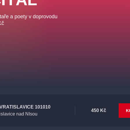
xtaře a poety v doprovodu
Kč
VRATISLAVICE 101010
450 Kč
K
islavice nad NIsou