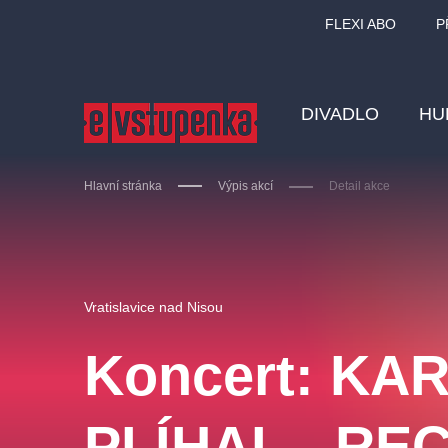
FLEXI ABO
P
DIVADLO
HU
Hlavní stránka
Výpis akcí
Detail akce
Ostatní hledají
Vratislavice nad Nisou
Nejnavštěvovanější
Koncert: KA
divadlo
premiéra
zámeklemberk
doporučuj
PLÍHAL - RE