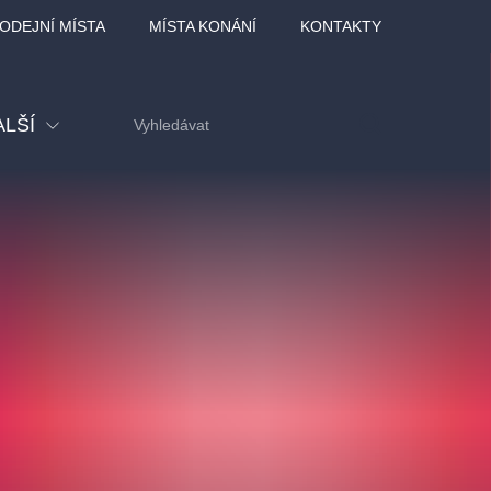
ODEJNÍ MÍSTA
MÍSTA KONÁNÍ
KONTAKTY
ALŠÍ
tival
tatní
ohlídky
dělávací
adlofxšaldy