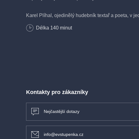
Karel Plíhal, ojedinělý hudebník textař a poeta, v je
dokáže publikum rozesmát veselou básničkou, aby 
Délka
140
minut
posluchače rozněžnil a roztesknil emotivním textem
Jednočlennou kapelu Karla Plíhala posílil skvělý kyt
Fiala, kterého Karel potkal na hudební škole v Hrad
Kontakty pro zákazníky
Nejčastější dotazy
info@evstupenka.cz