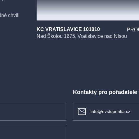
dné chvíli
vzápětí
KC VRATISLAVICE 101010
PROF
 písně.
Nad Školou 1675, Vratislavice nad NIsou
arista Petr
ci Králové.
Kontakty pro pořadatele
info@evstupenka.cz