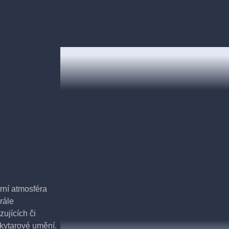
rní atmosféra
rále
ujících či
 kytarové umění.