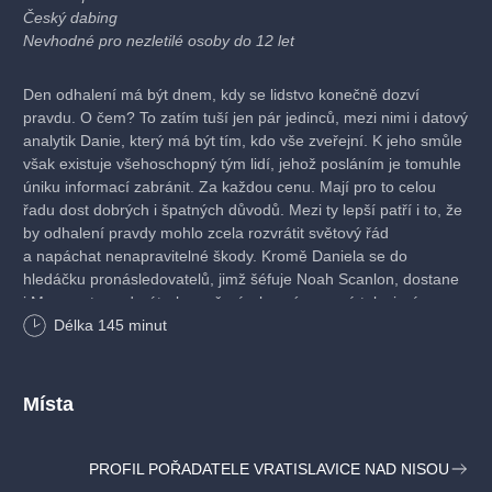
Český dabing
Nevhodné pro nezletilé osoby do 12 let
Den odhalení má být dnem, kdy se lidstvo konečně dozví
pravdu. O čem? To zatím tuší jen pár jedinců, mezi nimi i datový
analytik Danie, který má být tím, kdo vše zveřejní. K jeho smůle
však existuje všehoschopný tým lidí, jehož posláním je tomuhle
úniku informací zabránit. Za každou cenu. Mají pro to celou
řadu dost dobrých i špatných důvodů. Mezi ty lepší patří i to, že
by odhalení pravdy mohlo zcela rozvrátit světový řád
a napáchat nenapravitelné škody. Kromě Daniela se do
hledáčku pronásledovatelů, jimž šéfuje Noah Scanlon, dostane
i Margaret, moderátorka počasí v bezvýznamné televizní
společnosti. To, co pro nezasvěcené vypadalo jako nervové
Délka
145
minut
zhroucení v přímém přenosu, je totiž ve skutečnosti… Ne, víc
nelze prozradit, Den odhalení ještě nenastal.
Místa
Sci-Fi/ Drama/ Thriller, USA, 2026, 145 min
Režie: Steven Spielberg
PROFIL POŘADATELE VRATISLAVICE NAD NISOU
Scénář: David Koepp