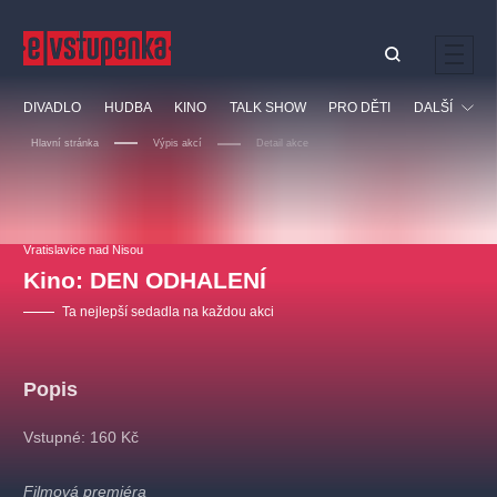
Ostatní hledají
DIVADLO
HUDBA
KINO
TALK SHOW
PRO DĚTI
DALŠÍ
Nejnavštěvovanější
Hlavní stránka
Výpis akcí
Detail akce
divadlo
premiéra
klasickáhudba
letníscéna
Festival
filmováhudba
muzikál
divadlofxšaldy
zámeklemberk
Ostatní
Prohlídky
doporučujeme
dfxs
Vratislavice nad Nisou
Kino: DEN ODHALENÍ
Vzdělávací
Ta nejlepší sedadla na každou akci
Popis
Vstupné: 160 Kč
Filmová premiéra