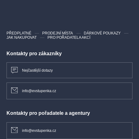
Kamera: Janusz Kamiński
Hudba: John Williams
Hrají: Emily Blunt, Josh O'Connor, Colin Firth, Eve Hewson,
Colman Domingo, Wyatt Russell, Henry Lloyd-Hughes, Michael
Gaston, Elliot Villar, Tommy Martinez
PŘEDPLATNÉ
PRODEJNÍ MÍSTA
DÁRKOVÉ POUKAZY
JAK NAKUPOVAT
PRO POŘADATELA AKCÍ
VIDEOUKÁZKA
Kontakty pro zákazníky
Nejčastější dotazy
info@evstupenka.cz
Kontakty pro pořadatele a agentury
info@evstupenka.cz