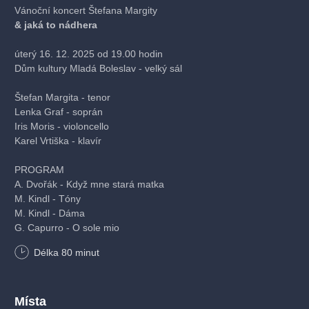
Vánoční koncert Štefana Margity
& jaká to nádhera
úterý 16. 12. 2025 od 19.00 hodin
Dům kultury Mladá Boleslav - velký sál
Štefan Margita - tenor
Lenka Graf - soprán
Iris Moris - violoncello
Karel Vrtiška - klavír
PROGRAM
A. Dvořák - Když mne stará matka
M. Kindl - Tóny
M. Kindl - Dáma
G. Capurro - O sole mio
G. Gerschwim - Porgy a Bess Sporting Life
Délka
80
minut
Š. Trnavský - Keby som bol vtáčkom
C. Franck Panis Angelicus
Š. Trnavský - Uspávanka
Š. Trnavský - Nožka
Místa