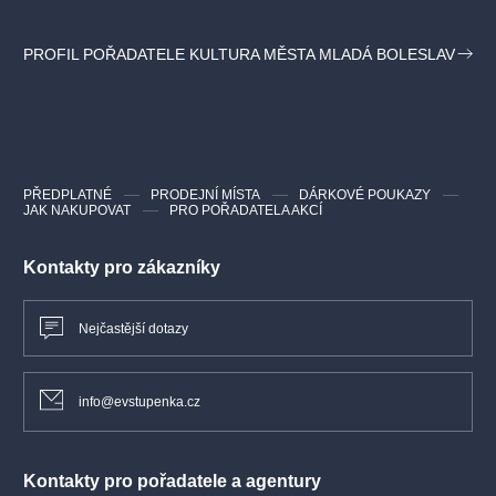
Ch. Gounod - Ave Maria violoncello + klavír
F. Schubert - Ave Maria
PROFIL POŘADATELE KULTURA MĚSTA MLADÁ BOLESLAV
R. Cocciante: Il tempo delle cattedrali
Černé oči, jděte spát
Eště som sa neoženil
Prší, prší
Ej, lásko, lásko
Rež, rež, rež
Na Královej holi
PŘEDPLATNÉ
PRODEJNÍ MÍSTA
DÁRKOVÉ POUKAZY
JAK NAKUPOVAT
PRO POŘADATELA AKCÍ
Išel Macek do Malacek
Vánoční koledy
Kontakty pro zákazníky
vstupné 490/ 590/ 690Kč
Nejčastější dotazy
info@evstupenka.cz
Kontakty pro pořadatele a agentury