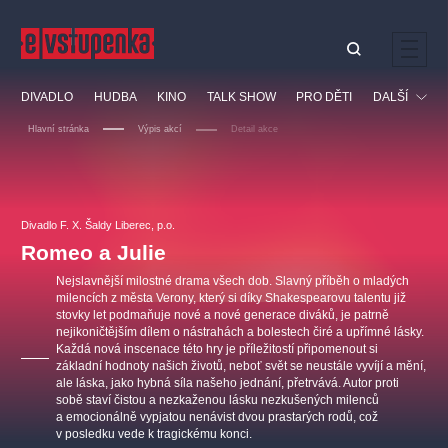
Ostatní hledají
DIVADLO
HUDBA
KINO
TALK SHOW
PRO DĚTI
DALŠÍ
Nejnavštěvovanější
Hlavní stránka
Výpis akcí
Detail akce
divadlo
premiéra
klasickáhudba
letníscéna
Festival
filmováhudba
muzikál
divadlofxšaldy
zámeklemberk
Ostatní
Prohlídky
doporučujeme
dfxs
Divadlo F. X. Šaldy Liberec, p.o.
Romeo a Julie
Vzdělávací
Nejslavnější milostné drama všech dob. Slavný příběh o mladých
milencích z města Verony, který si díky Shakespearovu talentu již
stovky let podmaňuje nové a nové generace diváků, je patrně
nejikoničtějším dílem o nástrahách a bolestech čiré a upřímné lásky.
Každá nová inscenace této hry je příležitostí připomenout si
základní hodnoty našich životů, neboť svět se neustále vyvíjí a mění,
ale láska, jako hybná síla našeho jednání, přetrvává. Autor proti
sobě staví čistou a nezkaženou lásku nezkušených milenců
a emocionálně vypjatou nenávist dvou prastarých rodů, což
v posledku vede k tragickému konci.