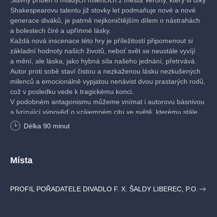
Slavný příběh o mladých milencích z města Verony, který si díky
Shakespearovu talentu již stovky let podmaňuje nové a nové
generace diváků, je patrně nejikoničtějším dílem o nástrahách
a bolestech čiré a upřímné lásky.
Každá nová inscenace této hry je příležitostí připomenout si
základní hodnoty našich životů, neboť svět se neustále vyvíjí
a mění, ale láska, jako hybná síla našeho jednání, přetrvává.
Autor proti sobě staví čistou a nezkaženou lásku nezkušených
milenců a emocionálně vypjatou nenávist dvou prastarých rodů,
což v posledku vede k tragickému konci.
V podobném antagonismu můžeme vnímat i autorovu básnivou
a lyrizující výpověď o vzájemném citu ve světě, kterému stále
méně rozumíme, neboť vášeň lásky mnohdy opomíjí a pere se
Délka
90
minut
za hodnoty zdánlivě podstatnější, ale přitom zcela malicherné,
jakými jsou moc, pocit vítězství a nadvláda nad nepřítelem.
V tomto směru slavné renesanční drama nikdy nezestárne.
Místa
Romea a Julii můžeme směle označit za nejslavnější hru
o lásce, jaká kdy byla napsána. Nová inscenace v režii Kateřiny
PROFIL POŘADATELE DIVADLO F. X. ŠALDY LIBEREC, P.O.
Duškové se pokusí skrze tento klasický text nahlédnout na naše
bytí teď a tady. Chtěli bychom přinést příběh dvou milenců
nezkažených dogmaty společnosti, kteří svou lásku prožívají