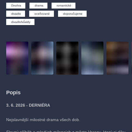
činohra
drama
romantické
divadlo
oceňované
doporučujeme
divadlofxšaldy
Popis
3. 6. 2026 - DERNIÉRA
Nejslavnější milostné drama všech dob.