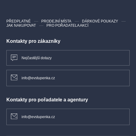
zcela naplno – žijí přítomností, protože vědí, že zítřek už
nemusí přijít.
PŘEDPLATNÉ
PRODEJNÍ MÍSTA
DÁRKOVÉ POUKAZY
JAK NAKUPOVAT
PRO POŘADATELA AKCÍ
Kontakty pro zákazníky
Nejčastější dotazy
info@evstupenka.cz
Kontakty pro pořadatele a agentury
info@evstupenka.cz