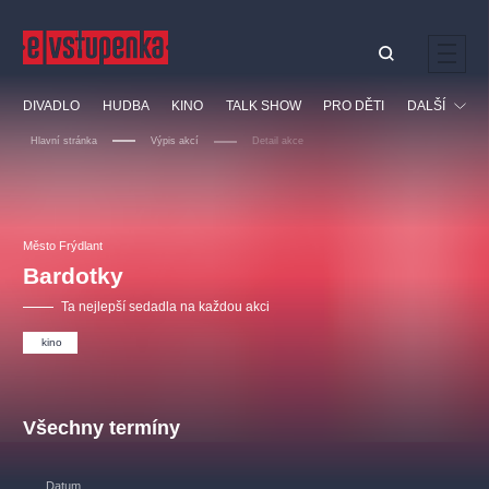
Ostatní hledají
DIVADLO
HUDBA
KINO
TALK SHOW
PRO DĚTI
DALŠÍ
Nejnavštěvovanější
Hlavní stránka
Výpis akcí
Detail akce
divadlo
premiéra
klasickáhudba
letníscéna
Festival
filmováhudba
muzikál
divadlofxšaldy
zámeklemberk
Ostatní
Prohlídky
doporučujeme
dfxs
Město Frýdlant
Bardotky
Vzdělávací
Ta nejlepší sedadla na každou akci
kino
Všechny termíny
Datum