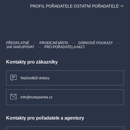
Cena:
100 Kč základní, 70 Kč zlevněná
PROFIL POŘADATELE OSTATNÍ POŘADATELÉ
PŘEDPLATNÉ
PRODEJNÍ MÍSTA
DÁRKOVÉ POUKAZY
JAK NAKUPOVAT
PRO POŘADATELA AKCÍ
Kontakty pro zákazníky
Nejčastější dotazy
info@evstupenka.cz
Kontakty pro pořadatele a agentury