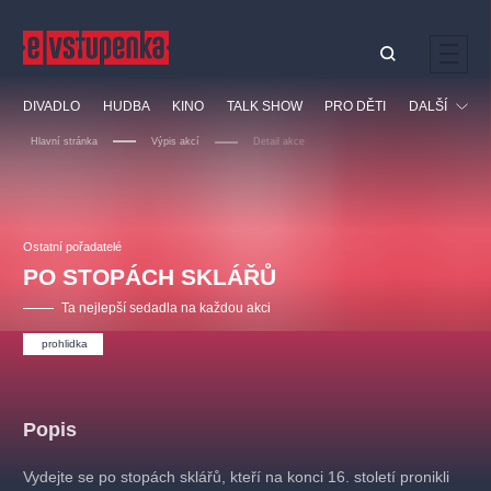
Ostatní hledají
DIVADLO
HUDBA
KINO
TALK SHOW
PRO DĚTI
DALŠÍ
Nejnavštěvovanější
Hlavní stránka
Výpis akcí
Detail akce
divadlo
premiéra
klasickáhudba
letníscéna
Festival
filmováhudba
muzikál
divadlofxšaldy
zámeklemberk
Ostatní
Prohlídky
doporučujeme
dfxs
Ostatní pořadatelé
PO STOPÁCH SKLÁŘŮ
Vzdělávací
Ta nejlepší sedadla na každou akci
prohlidka
Popis
Vydejte se po stopách sklářů, kteří na konci 16. století pronikli