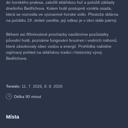
do horského pralesa, založili sklářskou huť a položili základy
dnešního Bedřichova. Kolem hutě postupně vznikla osada,
která se rozrostla ve významné horské sídlo. Přestože sklárna
na počátku 19. století zanikla, její odkaz je v obci stále patrný.
Během asi 90minutové procházky navštívíme pozůstatky
původní hutě, poznáme fungování brusíren i vodních náhonů,
které zásobovaly obec vodou a energií. Prohlídka nabídne
zajímavý pohled na sklářskou tradici i historický vývoj
Bedřichova.
Termín:
11. 7. 2026, 8. 8. 2026
Délka
90
minut
Začátek:
V 11 hodin, otočka autobusu Bedřichov, stadión
Délka prohlídky:
cca 1,5 hodiny
Místa