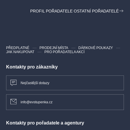
Smích zaručen. Účast povinná!
PROFIL POŘADATELE OSTATNÍ POŘADATELÉ
PŘEDPLATNÉ
PRODEJNÍ MÍSTA
DÁRKOVÉ POUKAZY
JAK NAKUPOVAT
PRO POŘADATELA AKCÍ
Kontakty pro zákazníky
Nejčastější dotazy
info@evstupenka.cz
Kontakty pro pořadatele a agentury