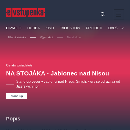
Ostatní hledají
DIVADLO
HUDBA
KINO
TALK SHOW
PRO DĚTI
DALŠÍ
Nejnavštěvovanější
Hlavní stránka
Výpis akcí
Detail akce
divadlo
premiéra
klasickáhudba
letníscéna
Festival
filmováhudba
muzikál
divadlofxšaldy
zámeklemberk
Ostatní
Prohlídky
doporučujeme
dfxs
Ostatní pořadatelé
NA STOJÁKA - Jablonec nad Nisou
Vzdělávací
Stand-up večer v Jablonci nad Nisou: Smích, který se odrazí až od
Jizerských hor
stand-up
Popis