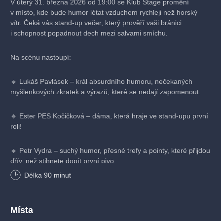
V úterý 31. března 2026 od 19:00 se Klub Stage promění
v místo, kde bude humor létat vzduchem rychleji než horský
vítr. Čeká vás stand-up večer, který prověří vaši bránici
i schopnost popadnout dech mezi salvami smíchu.
Na scénu nastoupí:
🔸 Lukáš Pavlásek – král absurdního humoru, nečekaných
myšlenkových zkratek a výrazů, které se nedají zapomenout.
🔸 Ester PES Kočičková – dáma, která hraje ve stand-upu první
roli!
🔸 Petr Vydra – suchý humor, přesné trefy a pointy, které přijdou
dřív, než stihnete dopít první pivo.
Délka
90
minut
Těšte se na večer plný chytrého humoru, ostrých hlášek
a momentů, kdy si řeknete: „Tohle jsem přesně potřeboval/a.“
Místa
Bar bude otevřený, židle připravené, mikrofony rozehřáté.