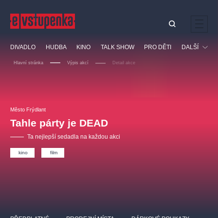
Ostatní hledají
DIVADLO
HUDBA
KINO
TALK SHOW
PRO DĚTI
DALŠÍ
Nejnavštěvovanější
Hlavní stránka
Výpis akcí
Detail akce
divadlo
premiéra
klasickáhudba
letníscéna
Festival
filmováhudba
muzikál
divadlofxšaldy
zámeklemberk
Ostatní
Prohlídky
doporučujeme
dfxs
Město Frýdlant
Tahle párty je DEAD
Vzdělávací
Ta nejlepší sedadla na každou akci
kino
film