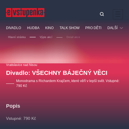
Ostatní hledají
DIVADLO
HUDBA
KINO
TALK SHOW
PRO DĚTI
DALŠÍ
Nejnavštěvovanější
Hlavní stránka
Výpis akcí
Detail akce
divadlo
premiéra
klasickáhudba
letníscéna
Festival
filmováhudba
muzikál
divadlofxšaldy
zámeklemberk
Ostatní
Prohlídky
doporučujeme
dfxs
Vratislavice nad Nisou
Divadlo: VŠECHNY BÁJEČNÝ VĚCI
Vzdělávací
Monodrama s Richardem Krajčem, které věří v lepší svět. Vstupné:
790 Kč
Popis
Vstupné: 790 Kč