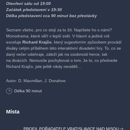
Otevření sálu od 19:00
Začátek představení v 19:30
Délka představení cca 90 minut bez přestávky
Seznam všeho, pro co stojí za to žít. Napíšete ho s námi?
Monodrama, které věří v lepší svět. V hlavní a jediné roli
exceluje
Richard Krajčo
, který sugestivním způsobem provádí
diváky celým příběhem této interaktivní divadelní hry. To, co se
daný večer odehraje, záleží jak na osobnosti herce, tak
na divácích. Nemusíte pochybovat o tom, že to, co předvede
Richard Krajčo, jste ještě nikdy neviděli…
Autor: D. Macmillan, J. Donahoe
Dramaturgie: Pavel Ondruch
Délka
90
minut
Překlad: Magdaléna Zelenková
Výprava: Marek Cpin
Režie: Karin Krajčo Babinská
Představení Divadla Ungelt Praha
Místa
PROFIL POŘADATELE VRATISLAVICE NAD NISOU