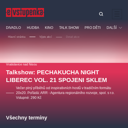
Ostatní hledají
DIVADLO
HUDBA
KINO
TALK SHOW
PRO DĚTI
DALŠÍ
Nejnavštěvovanější
Hlavní stránka
Výpis akcí
Detail akce
divadlo
premiéra
klasickáhudba
letníscéna
Festival
filmováhudba
muzikál
divadlofxšaldy
zámeklemberk
Ostatní
Prohlídky
doporučujeme
dfxs
Vratislavice nad Nisou
Talkshow: PECHAKUCHA NIGHT
Vzdělávací
LIBEREC VOL. 21 SPOJENI SKLEM
Večer plný příběhů od inspirativních hostů v tradičním formátu
20x20. Pořádá: ARR - Agentura regionálního rozvoje, spol. s r.o.
Vstupné: 290 Kč
Všechny termíny