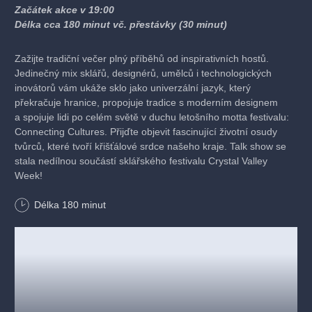
Začátek akce v 19:00
Délka cca 180 minut vč. přestávky (30 minut)
Zažijte tradiční večer plný příběhů od inspirativních hostů.
Jedinečný mix sklářů, designérů, umělců i technologických
inovátorů vám ukáže sklo jako univerzální jazyk, který
překračuje hranice, propojuje tradice s moderním designem
a spojuje lidi po celém světě v duchu letošního motta festivalu:
Connecting Cultures. Přijďte objevit fascinující životní osudy
tvůrců, které tvoří křišťálové srdce našeho kraje. Talk show se
stala nedílnou součástí sklářského festivalu Crystal Valley
Week!
Délka
180
minut
Pořádá: ARR - Agentura regionálního rozvoje, spol. s r.o.