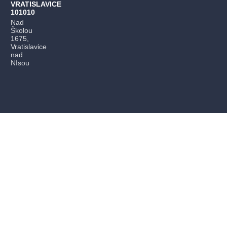
VRATISLAVICE
101010
Nad
Školou
1675,
Vratislavice
nad
NIsou
PŘEDPLATNÉ
PRODEJNÍ MÍSTA
DÁRKOVÉ POUKAZY
JAK NAKUPOVAT
PRO POŘADATELA AKCÍ
Kontakty pro zákazníky
Nejčastější dotazy
info@evstupenka.cz