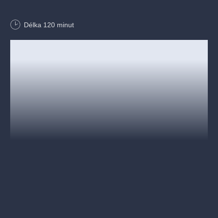
✨ Kouzelník Štěpán Šmíd – mistr republiky v mikromagii
Délka
120
minut
✨ Spousta parodie, zábavy i ponaučení
… a mnoho dalšího!
💡 Tip: Přijďte alespoň 30 minut předem
✨ Přijďte se smát, žasnout a bavit – bude to zážitek pro celou
rodinu! 🎪
Ceny vstupenek:
Děti: 200 Kč
Dospělí: 150 Kč