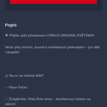
Popis
🌟 Přijďte zažít představení CIRKUS ORIGINÁL KVĚTINKA!
Večer plný smíchu, kouzel a nečekaných překvapení – pro děti
i dospělé!
🤹 Na co se můžete těšit?
✨ Klaun Paťas
✨ Žonglérská i Rola Rola show – dechberoucí balanc na
válcích