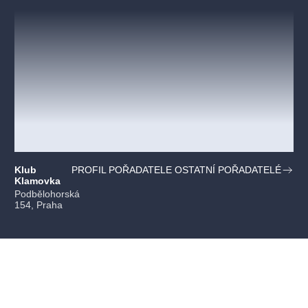
Klub
PROFIL POŘADATELE OSTATNÍ POŘADATELÉ
Klamovka
Podbělohorská
154, Praha
PŘEDPLATNÉ
PRODEJNÍ MÍSTA
DÁRKOVÉ POUKAZY
JAK NAKUPOVAT
PRO POŘADATELA AKCÍ