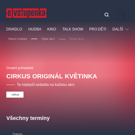
Ostatní hledají
DIVADLO
HUDBA
KINO
TALK SHOW
PRO DĚTI
DALŠÍ
Nejnavštěvovanější
Hlavní stránka
Výpis akcí
Detail akce
divadlo
premiéra
klasickáhudba
letníscéna
Festival
filmováhudba
muzikál
divadlofxšaldy
zámeklemberk
Ostatní
Prohlídky
doporučujeme
dfxs
Ostatní pořadatelé
CIRKUS ORIGINÁL KVĚTINKA
Vzdělávací
Ta nejlepší sedadla na každou akci
cirkus
Všechny termíny
Datum