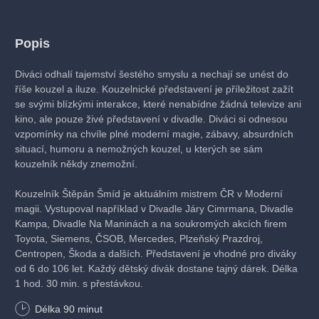
Popis
Diváci odhalí tajemství šestého smyslu a nechají se unést do
říše kouzel a iluze. Kouzelnické představení je příležitost zažít
se svými blízkými interakce, které nenabídne žádná televize ani
kino, ale pouze živé představení v divadle. Diváci si odnesou
vzpomínky na chvíle plné moderní magie, zábavy, absurdních
situací, humoru a nemožných kouzel, u kterých se sám
kouzelník někdy znemožní.
Kouzelník Štěpán Šmíd je aktuálním mistrem ČR v Moderní
magii. Vystupoval například v Divadle Járy Cimrmana, Divadle
Kampa, Divadle Na Maninách a na soukromých akcích firem
Toyota, Siemens, ČSOB, Mercedes, Plzeňský Prazdroj,
Centropen, Škoda a dalších. Představení je vhodné pro diváky
od 6 do 106 let. Každý dětský divák dostane tajný dárek. Délka
1 hod. 30 min. s přestávkou.
Délka
90
minut