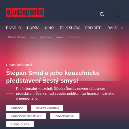
Ostatní hledají
DIVADLO
HUDBA
KINO
TALK SHOW
PRO DĚTI
DALŠÍ
Nejnavštěvovanější
Hlavní stránka
Výpis akcí
Detail akce
divadlo
premiéra
klasickáhudba
letníscéna
Festival
filmováhudba
muzikál
divadlofxšaldy
zámeklemberk
Ostatní
Prohlídky
doporučujeme
dfxs
Ostatní pořadatelé
Štěpán Šmíd a jeho kouzelnické
Vzdělávací
představení Šestý smysl
Profesionální kouzelník Štěpán Šmíd v novém zábavném
představení Šestý smysl zavede publikum za hranice možného
a nemožného.
kouzelné
kouzelnickáshow
kouzelnicképředstavení
procelourodinu
doporučujeme