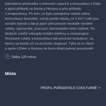
Interaktivní přednáška o intimních vztazích a komunikaci s Ester
a jejími příklady ze života a Honzou a jeho příklady
z terapeutovny. Po tom, co byla zveřejněna reálná online
komunikace fanoušků, začaly padat otázky, co s tím? Lidé jsou
sociální bytosti a tak je jejich přirozeností neustále vytvářet
vztahy: partnerské, pracovní, kamarádské nebo rodinné. Do
lidských vztahů vstoupily mobilní telefony a messengery.
Současné vztahy a komunikace tak prochází turbulencí, na
kterou se každý učí za pochodu reagovat. Týká se to všech
a spolu s Ester a Honzou se tomu diváci pokusí porozumět.
Délka
120
minut
Místa
PROFIL POŘADATELE COOLTURNĚ