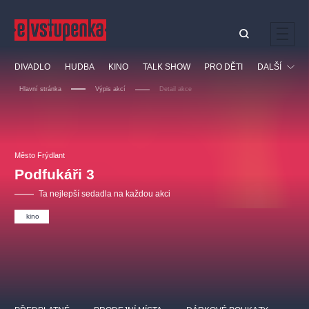
Ostatní hledají
DIVADLO
HUDBA
KINO
TALK SHOW
PRO DĚTI
DALŠÍ
Nejnavštěvovanější
Hlavní stránka
Výpis akcí
Detail akce
divadlo
premiéra
klasickáhudba
letníscéna
Festival
filmováhudba
muzikál
divadlofxšaldy
zámeklemberk
Ostatní
Prohlídky
doporučujeme
dfxs
Město Frýdlant
Podfukáři 3
Vzdělávací
Ta nejlepší sedadla na každou akci
kino