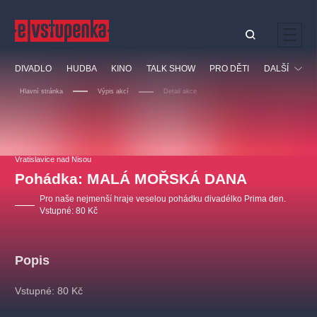
Ostatní hledají
DIVADLO
HUDBA
KINO
TALK SHOW
PRO DĚTI
DALŠÍ
Nejnavštěvovanější
Hlavní stránka
Výpis akcí
Detail akce
divadlo
premiéra
klasickáhudba
letníscéna
Festival
filmováhudba
muzikál
divadlofxšaldy
zámeklemberk
Ostatní
Prohlídky
doporučujeme
dfxs
Vratislavice nad Nisou
Pohádka: MALÁ MOŘSKÁ DANA
Vzdělávací
Pro naše nejmenší hraje veselou pohádku divadélko Prima den.
Vstupné: 80 Kč
Popis
Vstupné: 80 Kč