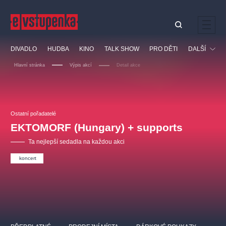
Ostatní hledají
DIVADLO
HUDBA
KINO
TALK SHOW
PRO DĚTI
DALŠÍ
Nejnavštěvovanější
Hlavní stránka
Výpis akcí
Detail akce
divadlo
premiéra
klasickáhudba
letníscéna
Festival
filmováhudba
muzikál
divadlofxšaldy
zámeklemberk
Ostatní
Prohlídky
doporučujeme
dfxs
Ostatní pořadatelé
EKTOMORF (Hungary) + supports
Vzdělávací
Ta nejlepší sedadla na každou akci
koncert