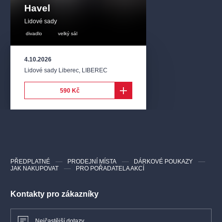
Havel
Lidové sady
divadlo
velký sál
4.10.2026
Lidové sady Liberec
,
LIBEREC
590 Kč
PŘEDPLATNÉ
PRODEJNÍ MÍSTA
DÁRKOVÉ POUKAZY
JAK NAKUPOVAT
PRO POŘADATELA AKCÍ
Kontakty pro zákazníky
Nejčastější dotazy