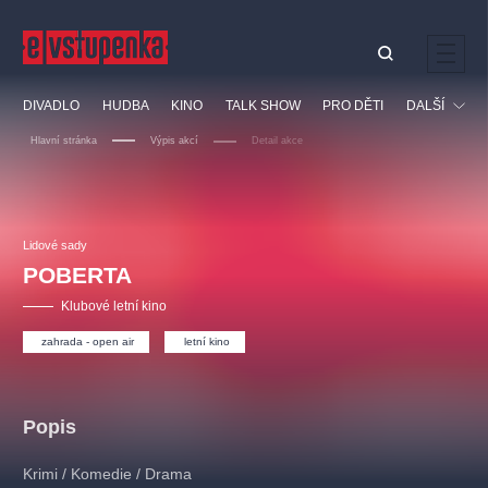
Ostatní hledají
DIVADLO
HUDBA
KINO
TALK SHOW
PRO DĚTI
DALŠÍ
Nejnavštěvovanější
Hlavní stránka
Výpis akcí
Detail akce
divadlo
premiéra
klasickáhudba
letníscéna
Festival
filmováhudba
muzikál
divadlofxšaldy
zámeklemberk
Ostatní
Prohlídky
doporučujeme
dfxs
Lidové sady
POBERTA
Vzdělávací
Klubové letní kino
zahrada - open air
letní kino
Popis
Krimi / Komedie / Drama