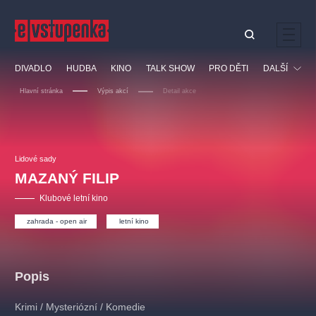
Ostatní hledají
DIVADLO
HUDBA
KINO
TALK SHOW
PRO DĚTI
DALŠÍ
Nejnavštěvovanější
Hlavní stránka
Výpis akcí
Detail akce
divadlo
premiéra
klasickáhudba
letníscéna
Festival
filmováhudba
muzikál
divadlofxšaldy
zámeklemberk
Ostatní
Prohlídky
doporučujeme
dfxs
Lidové sady
MAZANÝ FILIP
Vzdělávací
Klubové letní kino
zahrada - open air
letní kino
Popis
Krimi / Mysteriózní / Komedie