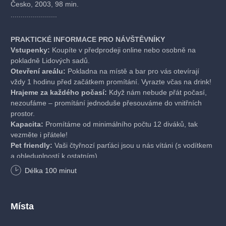
Česko, 2003, 98 min.
.......................
PRAKTICKÉ INFORMACE PRO NÁVŠTĚVNÍKY
Vstupenky:
Koupíte v předprodeji online nebo osobně na
pokladně Lidových sadů.
Otevření areálu:
Pokladna na místě a bar pro vás otevírají
vždy 1 hodinu před začátkem promítání. Vyrazte včas na drink!
Hrajeme za každého počasí:
Když nám nebude přát počasí,
nezoufáme – promítání jednoduše přesouváme do vnitřních
prostor.
Kapacita:
Promítáme od minimálního počtu 12 diváků, tak
vezměte i přátele!
Pet friendly:
Vaši čtyřnozí parťáci jsou u nás vítáni (s vodítkem
a ohleduplností k ostatním).
Délka
100
minut
Místa