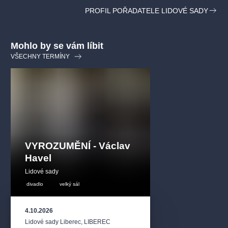
PROFIL POŘADATELE LIDOVÉ SADY
Mohlo by se vám líbit
VŠECHNY TERMÍNY
VYROZUMĚNÍ - Václav
Havel
Lidové sady
divadlo
velký sál
4.10.2026
Lidové sady Liberec
,
LIBEREC