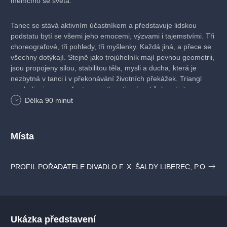
měnícího se světa.
Tanec se stává aktivním účastníkem a představuje lidskou
podstatu bytí se všemi jeho emocemi, výzvami i tajemstvími. Tři
choreografové, tři pohledy, tři myšlenky. Každá jiná, a přece se
všechny dotýkají. Stejně jako trojúhelník mají pevnou geometrii,
jsou propojeny silou, stabilitou těla, mysli a ducha, která je
nezbytná v tanci i v překonávání životních překážek. Triangl
symbolizuje svou všestranností motiv zázraků, kreativity
a harmonie.
Délka
90
minut
Choreografická koláž Vám dokáže, že pro tanečníky neexistuje
žádné téma, žádná emoce či myšlenka, kterou by lidské tělo
Místa
nedokázalo vyjádřit. Přijďte se nechat unést do světa, kde tělo
mluví jasněji než jakákoliv řeč.
PROFIL POŘADATELE DIVADLO F. X. ŠALDY LIBEREC, P.O.
PROMĚNA
Ukázka představení