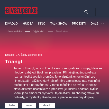
Ostatní hledají
DIVADLO
HUDBA
KINO
TALK SHOW
PRO DĚTI
DALŠÍ
Nejnavštěvovanější
Hlavní stránka
Výpis akcí
Detail akce
divadlo
premiéra
klasickáhudba
letníscéna
Festival
filmováhudba
muzikál
divadlofxšaldy
zámeklemberk
Ostatní
Prohlídky
doporučujeme
dfxs
Divadlo F. X. Šaldy Liberec, p.o.
Triangl
Vzdělávací
Taneční Triangl, to jsou tři unikátní choreografické přístupy, které se
hlouběji zabývají životními pravdami. Přinášejí možnost reflexe
rozmanitosti životních proměn. Je to vizuální, emocionální, ale
i intelektuální zážitek, který nás přiměje zamyslet se nad vlastními
možnostmi a odpovědností v rámci měnícího se světa. Tanec se
stává aktivním účastníkem a představuje lidskou podstatu bytí se
všemi jeho emocemi, výzvami i tajemstvími. Tři choreografové, tři
pohledy, tři myšlenky. Každá jiná, a přece se všechny dotýkají.
balet
tanec
divadlo