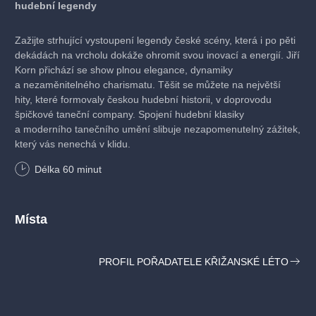
hudební legendy
Zažijte strhující vystoupení legendy české scény, která i po pěti
dekádách na vrcholu dokáže ohromit svou inovací a energií. Jiří
Korn přichází se show plnou elegance, dynamiky
a nezaměnitelného charismatu. Těšit se můžete na největší
hity, které formovaly českou hudební historii, v doprovodu
špičkové taneční company. Spojení hudební klasiky
a moderního tanečního umění slibuje nezapomenutelný zážitek,
který vás nenechá v klidu.
Délka
60
minut
Místa
PROFIL POŘADATELE KŘIŽANSKÉ LÉTO