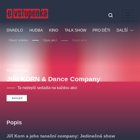
Ostatní hledají
DIVADLO
HUDBA
KINO
TALK SHOW
PRO DĚTI
DALŠÍ
Nejnavštěvovanější
Hlavní stránka
Výpis akcí
Detail akce
divadlo
premiéra
klasickáhudba
letníscéna
Festival
filmováhudba
muzikál
divadlofxšaldy
zámeklemberk
Ostatní
Prohlídky
doporučujeme
dfxs
Křižanské léto
JIŘÍ KORN & Dance Company
Vzdělávací
Ta nejlepší sedadla na každou akci
koncert
Popis
Jiří Korn a jeho taneční company: Jedinečná show