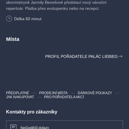
sbormistryně Jarmily Benešové představí nový vánoční
repertoár. Platba přes evstupenku nebo na recepci.
Délka
60
minut
Místa
PROFIL POŘADATELE PALÁC LIEBIEG
PŘEDPLATNÉ
PRODEJNÍ MÍSTA
DÁRKOVÉ POUKAZY
JAK NAKUPOVAT
PRO POŘADATELA AKCÍ
Kontakty pro zákazníky
Nejčastější dotazy