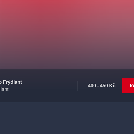
o Frýdlant
400 - 450 Kč
K
lant