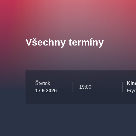
Všechny termíny
Štvrtok
Kin
19:00
17.9.2026
Frýd