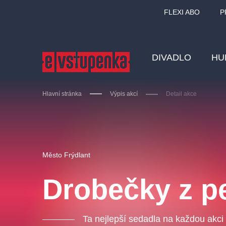
FLEXI ABO
P
DIVADLO
HU
Hlavní stránka
Výpis akcí
Detail akce
Ostatní hledají
Město Frýdlant
Nejnavštěvovanější
Drobečky z p
divadlo
premiéra
zámeklemberk
doporučuj
Ta nejlepší sedadla na každou akci