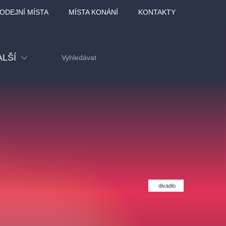
ODEJNÍ MÍSTA
MÍSTA KONÁNÍ
KONTAKTY
ALŠÍ
tival
tatní
ohlídky
dělávací
divadlo
adlofxšaldy