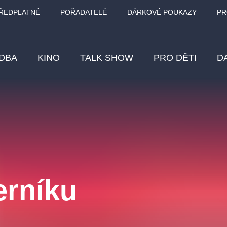
ŘEDPLATNÉ
POŘADATELÉ
DÁRKOVÉ POUKAZY
PR
DBA
KINO
TALK SHOW
PRO DĚTI
D
Fes
Os
Pr
Vz
erníku
klasickáhudba
letníscéna
filmováhudba
muzikál
div
eme
dfxs