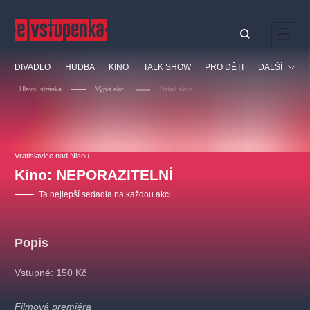
Ostatní hledají
DIVADLO
HUDBA
KINO
TALK SHOW
PRO DĚTI
DALŠÍ
Nejnavštěvovanější
Hlavní stránka
Výpis akcí
Detail akce
divadlo
premiéra
klasickáhudba
letníscéna
Festival
filmováhudba
muzikál
divadlofxšaldy
zámeklemberk
Ostatní
Prohlídky
doporučujeme
dfxs
Vratislavice nad Nisou
Kino: NEPORAZITELNÍ
Vzdělávací
Ta nejlepší sedadla na každou akci
Popis
Vstupné: 150 Kč
Filmová premiéra