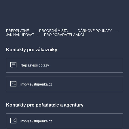
Germani, Tomáš Havlínek, Til Schweiger, Vanda Hybnerová, Jiří
Lábus, Veronika Čermák Macková, Marek Holý
VIDEOUKÁZKA
PŘEDPLATNÉ
PRODEJNÍ MÍSTA
DÁRKOVÉ POUKAZY
JAK NAKUPOVAT
PRO POŘADATELA AKCÍ
Kontakty pro zákazníky
Nejčastější dotazy
info@evstupenka.cz
Kontakty pro pořadatele a agentury
info@evstupenka.cz