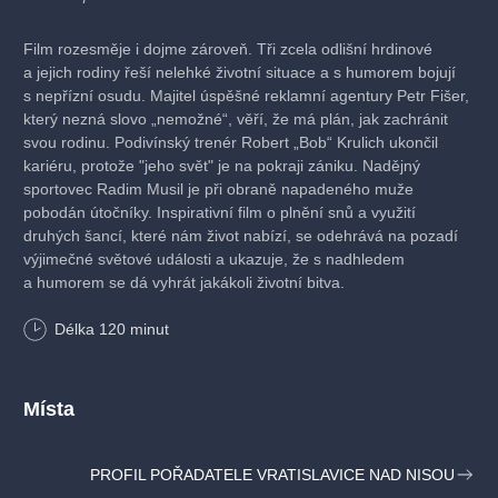
Film rozesměje i dojme zároveň. Tři zcela odlišní hrdinové
a jejich rodiny řeší nelehké životní situace a s humorem bojují
s nepřízní osudu. Majitel úspěšné reklamní agentury Petr Fišer,
který nezná slovo „nemožné“, věří, že má plán, jak zachránit
svou rodinu. Podivínský trenér Robert „Bob“ Krulich ukončil
kariéru, protože "jeho svět" je na pokraji zániku. Nadějný
sportovec Radim Musil je při obraně napadeného muže
pobodán útočníky. Inspirativní film o plnění snů a využití
druhých šancí, které nám život nabízí, se odehrává na pozadí
výjimečné světové události a ukazuje, že s nadhledem
a humorem se dá vyhrát jakákoli životní bitva.
Délka
120
minut
Drama, Česko, 2025, 120 min
Režie: Dan Pánek
Místa
Scénář: Dan Pánek, Martin Beinhauer
Kamera: Jan Baset Střítežský
Hudba: Jiří Hájek
PROFIL POŘADATELE VRATISLAVICE NAD NISOU
Hrají: Ivan Trojan, Lenka Vlasáková, Hynek Čermák, Natalia