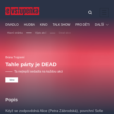
Ostatní hledají
DIVADLO
HUDBA
KINO
TALK SHOW
PRO DĚTI
DALŠÍ
Nejnavštěvovanější
Hlavní stránka
Výpis akcí
Detail akce
divadlo
premiéra
klasickáhudba
letníscéna
Festival
filmováhudba
muzikál
divadlofxšaldy
zámeklemberk
Ostatní
Prohlídky
doporučujeme
dfxs
Brána Trojzemí
Tahle párty je DEAD
Vzdělávací
Ta nejlepší sedadla na každou akci
kino
Popis
Když se zodpovědná Alice (Petra Zábrodská), povrchní Sofie