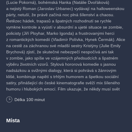
(Lucie Pokorná), bohémská Hanka (Natálie Dvořáková)
a nejistý Roman (Jaroslav Urbanec) vydávají na halloweenskou
párty, netuší, že právě začíná noc plná šílenství a chaosu.
Řetězec hádek, trapasů a špatných rozhodnutí se rychle
vymkne kontrole a vyústí v absurdní a ujeté situace se zombie,
policisty (Jiří Ployhar, Marko Igonda) a frustrovanými herci
z romantických komedií (Vladimír Polívka, Hynek Čermák). Alice
na cestě za záchranou své mladší sestry Kristýny (Julie Emily
Brychová) zjistí, že skutečné nebezpečí nespočívá ani tak
v zombie, jako spíše ve vzájemných předsudcích a špatném
výběru životních vzorů. Stylová hororová komedie s jasnou
nadsázkou a svižnými dialogy, která si pohrává s žánrovým
klišé, kombinuje napětí s trhlým humorem a špetkou sociální
satiry, přinášející do české kinematografie svěží mix šíleného
humoru i hlubokých emocí. Film ukazuje, že někdy musí svět
téměř skončit, aby člověk objevil, kým vlastně je.
Délka
100
minut
Česko, komedie, horor, nevhodné do 12 let, české znění,
100 minut
Místa
Vstupné: 150 Kč