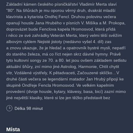
Základní kámen českého písničkářství Vladimír Merta slaví
"80". Na šňůrách je mu oporou věrný druh, dvakrát mladší
klavírista a kytarista Ondřej Fencl. Druhou polovinu večera
opanují housle Jana Hrubého v písních V. Mišíka a M. Prokopa,
doprovázet bude Fenclova kapela Hromosvod, která přidá
i něco ze své zahrádky.Veterán Merta, který velmi těší svěžím
albovým cyklem Nejisté jistoty (nedávno vyšel 4. díl) zas
a znovu ukazuje, že je hledač a opatrovník bystré mysli, nepatří
do starého železa, má co říct nejen skrz dávné hymny. Právě
tyto kultovní songy ze 70. a 80. let jsou ovšem základem setlistu
aktuální šňůry, zní mimo jiné Astrolog, Harmonie, Chtít chytit
vítr, Vzdálené výstřely, K pětadvaceti, Začouzené sklíčko…V
druhé části večera se legendární matador Jan Hrubý připojí ke
skupině Ondřeje Fencla Hromosvod. Ve velkém kapelním
provedení (dvoje housle, kytary, klávesy, basa, bicí) zazní mimo
jiné největší klasiky, které si lze jen těžko představit bez
Hrubého magických smyků - Špejchar blues, Variace,
Délka
98
minut
Funebráci, Sladké je žít, Astrolog, Yetti Blues, Doteky, Velikej
hever, Hudba pro nalezené harmonium... To vše s geniálními
houslemi v popředí. Nezmar Hrubý oslavil 77, na pódiu je ale
pořád kluk!
Místa